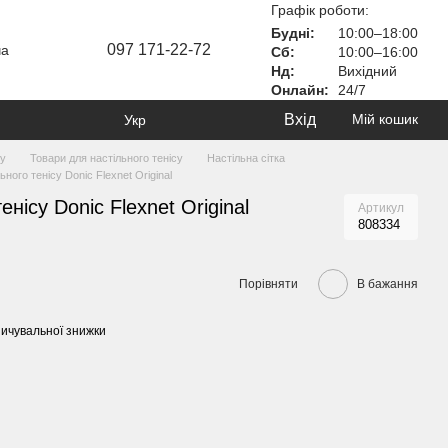
Графік роботи:
Будні:
10:00–18:00
097 171-22-72
ча
Сб:
10:00–16:00
Нд:
Вихідний
Онлайн:
24/7
Вхід
Мій кошик
Укр
ту
Товари для настільного тенісу
Настільна сітка
ьного тенісу Donic Flexnet Original
енісу Donic Flexnet Original
Артикул
808334
Порівняти
В бажання
ичувальної знижки