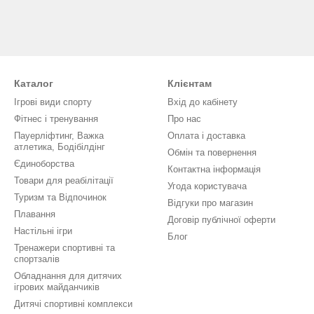
Каталог
Клієнтам
Ігрові види спорту
Вхід до кабінету
Фітнес і тренування
Про нас
Пауерліфтинг, Важка
Оплата і доставка
атлетика, Бодібілдінг
Обмін та повернення
Єдиноборства
Контактна інформація
Товари для реабілітації
Угода користувача
Туризм та Відпочинок
Відгуки про магазин
Плавання
Договір публічної оферти
Настільні ігри
Блог
Тренажери спортивні та
спортзалів
Обладнання для дитячих
ігрових майданчиків
Дитячі спортивні комплекси