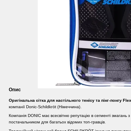
Опис
Оригінальна сітка для настільного тенісу та пінг-понгу
Fle
компанії Donic-Schildkröt (Німеччина).
Компанія DONIC має всесвітню репутацію в сегменті змагань з н
постачальником для багатьох відомих топ-гравців.
Традиційний німецький бренд SCHILDKRÖT існує на ринку понад