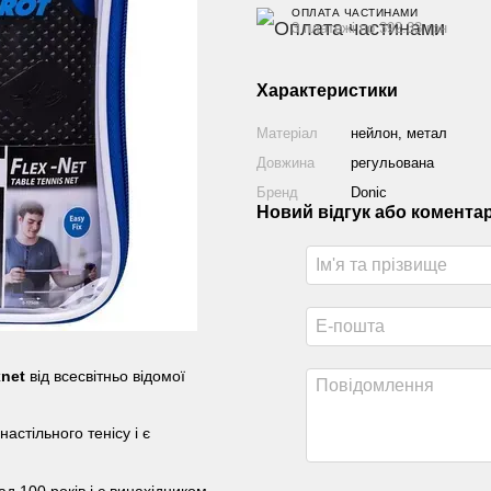
ОПЛАТА ЧАСТИНАМИ
3 платежі по 392.33 грн
Характеристики
Матеріал
нейлон, метал
Довжина
регульована
Бренд
Donic
Новий відгук або комента
xnet
від всесвітньо відомої
астільного тенісу і є
 100 років і є винахідником