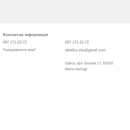
Контактна інформація
097 171-22-72
097 171-22-72
atletika.site@gmail.com
Передзвонити вам?
Одеса, вул. Базова 17, 65000
Мапа проїзду