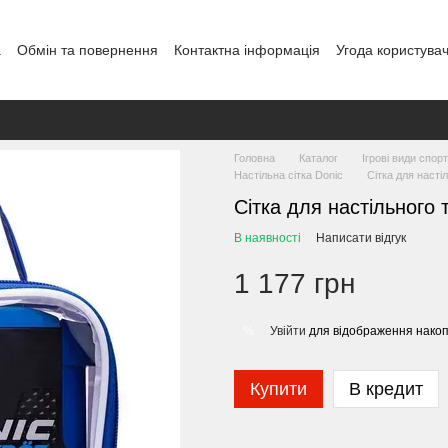
а
Обмін та повернення
Контактна інформація
Угода користува
овір публічної оферти
Блог
Головна
Каталог
Ігрові види спор
Настільна сітка Donic
Сітка для настіл
Сітка для настільного т
В наявності
Написати відгук
1 177 грн
Увійти
для відображення накоп
%
Купити
В кредит