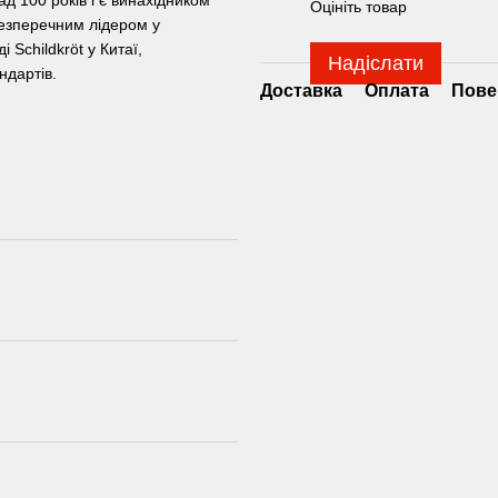
Оцініть товар
безперечним лідером у
 Schildkröt у Китаї,
Надіслати
ндартів.
Доставка
Оплата
Пове