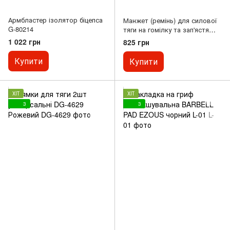
Армбластер ізолятор біцепса
Манжет (ремінь) для силової
G-80214
тяги на гомілку та зап'ястя
шкіряний 1шт чорний GM-1011
1 022 грн
825 грн
Купити
Купити
ХІТ
ХІТ
3
3