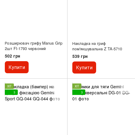
Розширювач грифу Manus Grip
Накладка на гриф
2шт FI-1793 червоний
пом'якшувальна Z TA-5710
502 грн
539 грн
Купити
Купити
ХІТ
ХІТ
3
3