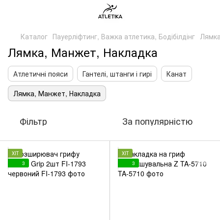
Каталог
Пауерліфтинг, Важка атлетика, Бодібілдінг
Лямка
Лямка, Манжет, Накладка
Атлетичні пояси
Гантелі, штанги і гирі
Канат
Лямка, Манжет, Накладка
Фільтр
За популярністю
ХІТ
ХІТ
3
3