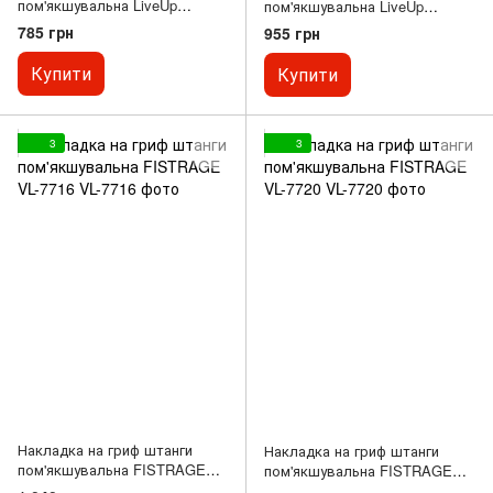
пом'якшувальна LiveUp
пом'якшувальна LiveUp
чорний LP8093
чорний LP8713
785 грн
955 грн
Купити
Купити
3
3
Накладка на гриф штанги
Накладка на гриф штанги
пом'якшувальна FISTRAGE
пом'якшувальна FISTRAGE
VL-7716
VL-7720