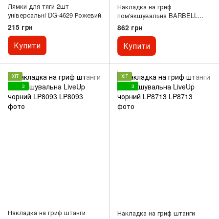
Лямки для тяги 2шт
Накладка на гриф
універсальні DG-4629 Рожевий
пом'якшувальна BARBELL
PAD EZOUS чорний L-01
215 грн
862 грн
Купити
Купити
ХІТ
ХІТ
3
3
Накладка на гриф штанги
Накладка на гриф штанги