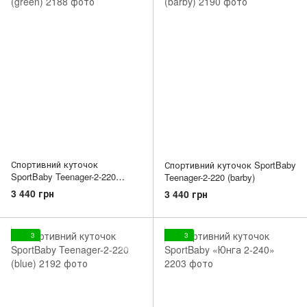
Спортивний куточок
Спортивний куточок SportBaby
SportBaby Teenager-2-220
Teenager-2-220 (barby)
(green)
3 440 грн
3 440 грн
3
3