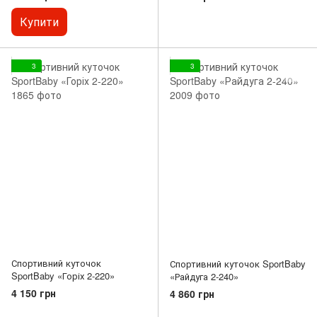
Купити
3
3
Спортивний куточок
Спортивний куточок SportBaby
SportBaby «Горіх 2-220»
«Райдуга 2-240»
4 150 грн
4 860 грн