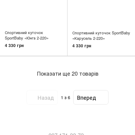
Спортивний куточок
Спортивний куточок SportBaby
SportBaby «Юнга 2-220»
«Карусель 2-220»
4 330 грн
4 330 грн
Показати ще 20 товарів
Назад
Вперед
1
з 6
097 171-22-72