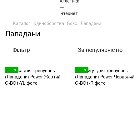
Каталог
Єдиноборства
Бокс
Лападани
Лападани
Фільтр
За популярністю
3
3