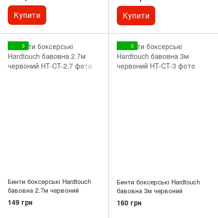
(457,2 см) (Оригінал)
червоний) 120 дюймів (304,8
P00003326
см) (Оригінал) P00003251
Купити
Купити
3
3
Бинти боксерські Hardtouch
Бинти боксерські Hardtouch
бавовна 2.7м червоний
бавовна 3м червоний
149 грн
160 грн