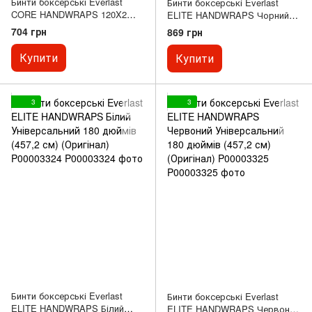
Бинти боксерські Everlast
Бинти боксерські Everlast
CORE HANDWRAPS 120X2
ELITE HANDWRAPS Чорний
Чорний універсальні 120
Універсальний 180 дюймів
704 грн
869 грн
дюймів (304,8 см) (Оригінал)
(457,2 см) (Оригінал)
P00003243
P00003323
Купити
Купити
3
3
Бинти боксерські Everlast
Бинти боксерські Everlast
ELITE HANDWRAPS Білий
ELITE HANDWRAPS Червоний