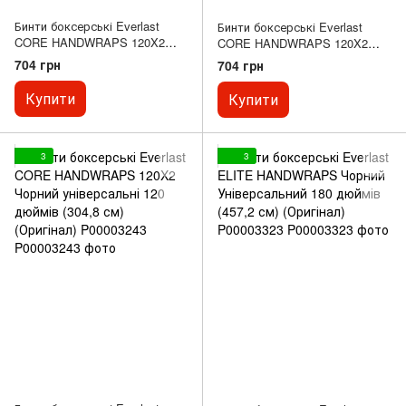
Бинти боксерські Everlast
Бинти боксерські Everlast
CORE HANDWRAPS 120X2
CORE HANDWRAPS 120X2
Червоний універсальні 120
Синій універсальні 120 дюймів
704 грн
704 грн
дюймів (304,8 см) (Оригінал)
(304,8 см) (Оригінал)
P00003246
P00003247
Купити
Купити
3
3