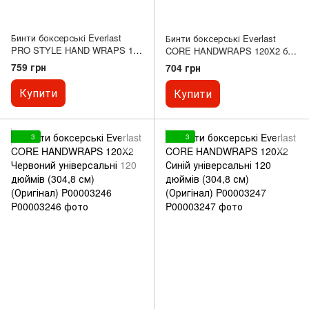
Бинти боксерські Everlast
Бинти боксерські Everlast
PRO STYLE HAND WRAPS 180
CORE HANDWRAPS 120X2 білі
X2 червоні універсальні 180
універсальні 120 дюймів
759 грн
704 грн
дюймів (457,2 см) (Оригінал)
(304,8 см) (Оригінал)
723771-71-4
P00003245
Купити
Купити
3
3