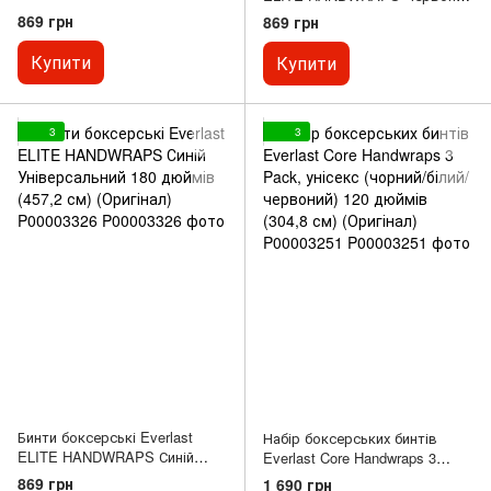
Універсальний 180 дюймів
Універсальний 180 дюймів
869 грн
869 грн
(457,2 см) (Оригінал)
(457,2 см) (Оригінал)
P00003324
P00003325
Купити
Купити
3
3
Бинти боксерські Everlast
Набір боксерських бинтів
ELITE HANDWRAPS Синій
Everlast Core Handwraps 3
Універсальний 180 дюймів
Pack, унісекс (чорний/білий/
869 грн
1 690 грн