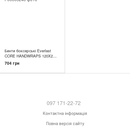
Бинти боксерські Everlast
CORE HANDWRAPS 120X2
Рожевий універсальні 120
704 грн
дюймів (304,8 см) (Оригінал)
P00003248
097 171-22-72
Контактна інформація
Повна версія сайту