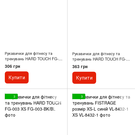
Рукавички для фітнесу та
Рукавички для фітнесу та
тренувань HARD TOUCH FG-
тренувань HARD TOUCH FG-
9531 S-XL S
9530 S-XL S
306 грн
363 грн
Купити
Купити
3
3