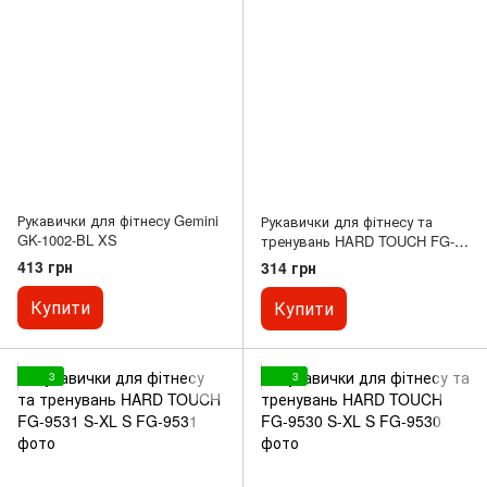
Рукавички для фітнесу Gemini
Рукавички для фітнесу та
GK-1002-BL XS
тренувань HARD TOUCH FG-
004 розмір S-XL S
413 грн
314 грн
Купити
Купити
3
3