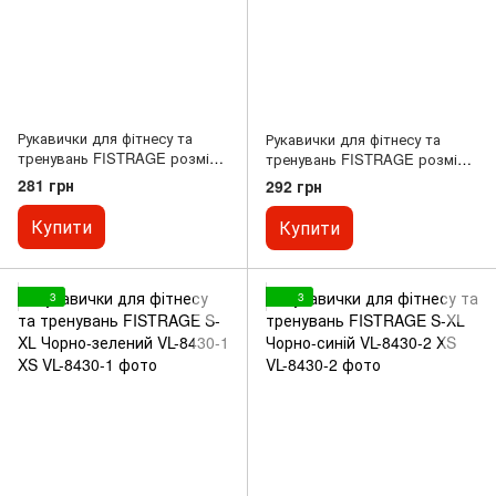
Рукавички для фітнесу та
Рукавички для фітнесу та
тренувань FISTRAGE розмір
тренувань FISTRAGE розмір
XS-L зелений VL-8432-2 XS
XS-L чорний-синій FG-002 XS
281 грн
292 грн
Купити
Купити
3
3