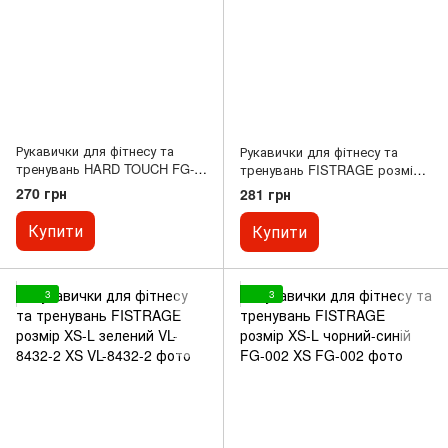
Рукавички для фітнесу та
Рукавички для фітнесу та
тренувань HARD TOUCH FG-
тренувань FISTRAGE розмір
003 XS
XS-L синій VL-8432-1 XS
270 грн
281 грн
Купити
Купити
3
3