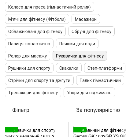
Колесо для преса (гімнастичний ролик)
М'ячі для фітнесу (Фітболи)
Масажери
Обважнювачі для фітнесу
Обручі для фітнесу
Палиця гімнастична
Пляшки для води
Ролер для масажу
Рукавички для фітнесу
Рушники для спорту
Скакалки
Степ-платформи
Стрічки для спорту та джгути
Тальк гімнастичний
Тренажери для фітнесу
Упори для віджимань
Фільтр
За популярністю
3
3