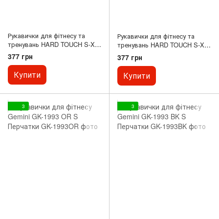
Рукавички для фітнесу та
Рукавички для фітнесу та
тренувань HARD TOUCH S-XL
тренувань HARD TOUCH S-XL
Чорний BC-4460 XS
Чорно-синій BC-8097-2 S
377 грн
377 грн
Купити
Купити
3
3