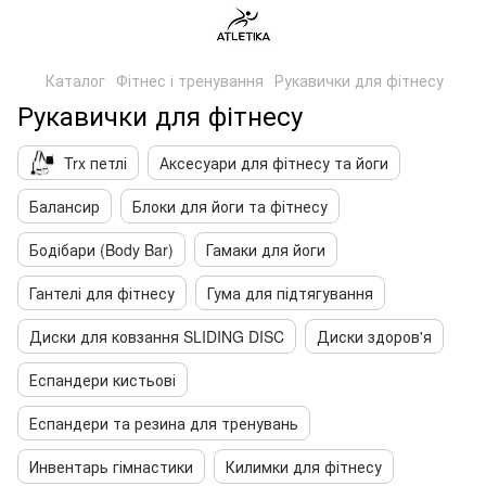
Каталог
Фітнес і тренування
Рукавички для фітнесу
Рукавички для фітнесу
Trx петлі
Аксесуари для фітнесу та йоги
Балансир
Блоки для йоги та фітнесу
Бодібари (Body Bar)
Гамаки для йоги
Гантелі для фітнесу
Гума для підтягування
Диски для ковзання SLIDING DISC
Диски здоров'я
Еспандери кистьові
Еспандери та резина для тренувань
Инвентарь гімнастики
Килимки для фітнесу