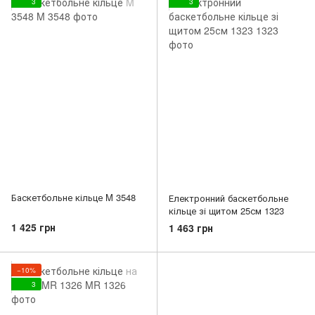
3
3
Баскетбольне кільце M 3548
Електронний баскетбольне
кільце зі щитом 25см 1323
1 425 грн
1 463 грн
−10%
3