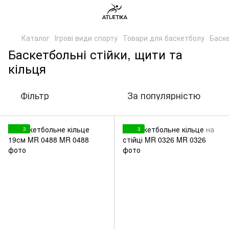
Каталог
Ігрові види спорту
Товари для баскетболу
Баске
Баскетбольні стійки, щити та
кільця
Фільтр
За популярністю
3
3