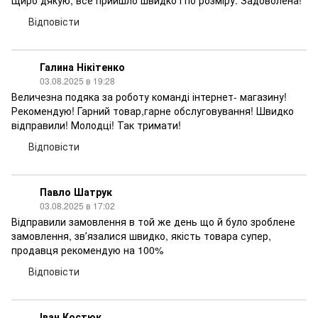
Щиро дякую, все прийшло швидко і по розміру. Задоволена!
Відповісти
Галина Нікітенко
03.08.2025 в 19:28
Величезна подяка за роботу команді інтернет- магазину!
Рекомендую! Гарний товар,гарне обслуговування! Швидко
відправили! Молодці! Так тримати!
Відповісти
Павло Шатрук
03.08.2025 в 17:02
Відправили замовлення в той же день що й було зроблене
замовлення, звʼязалися швидко, якість товара супер,
продавця рекомендую на 100%
Відповісти
Іван Костюк