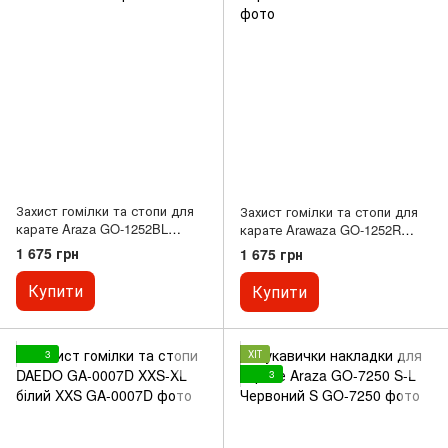
Захист гомілки та стопи для
Захист гомілки та стопи для
карате Araza GO-1252BL
карате Arawaza GO-1252R
Replica XS-XL Синій XS
Replica XS-XL Червоний XS
1 675 грн
1 675 грн
Купити
Купити
3
ХІТ
3