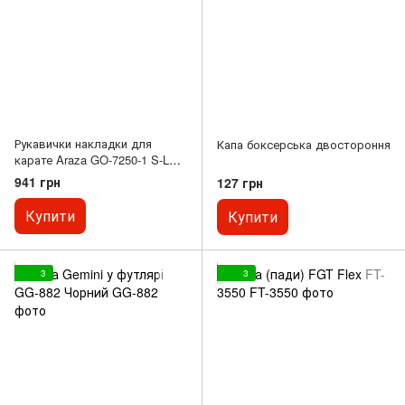
Рукавички накладки для
Капа боксерська двостороння
карате Araza GO-7250-1 S-L
Синій S
941 грн
127 грн
Купити
Купити
3
3