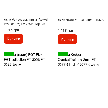
Лапи боксерські прямі Reyvel
Лапи "Кобра" FGT 2шт. FT3560
PVC (2 шт) RV-275P Чорний-
червоний
1 015 грн
1 417 грн
Купити
Купити
3
3