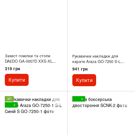
Захист гомілки та стопи
Рукавички накладки для
DAЕDO GA-0007D XXS-XL
карате Araza GO-7250 S-L
білий XXS
Червоний S
319 грн
941 грн
Купити
Купити
ХІТ
3
3