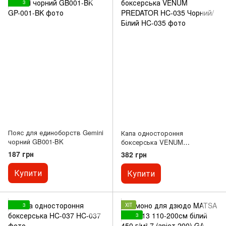
3
Пояс для единоборств Gemini
Капа одностороння
чорний GB001-BK
боксерська VENUM
PREDATOR HC-035 Чорний/
187 грн
382 грн
Білий
Купити
Купити
3
ХІТ
3