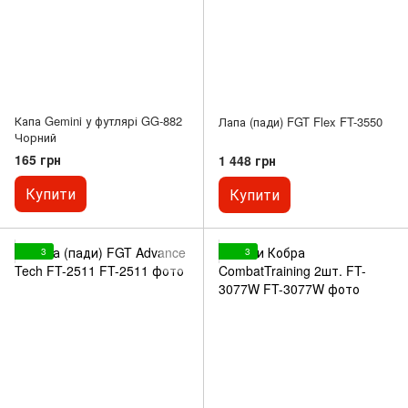
Капа Gemini у футлярі GG-882
Лапа (пади) FGT Flex FT-3550
Чорний
165 грн
1 448 грн
Купити
Купити
3
3