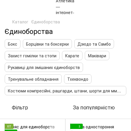
Каталог
Єдиноборства
Єдиноборства
Бокс
Борцівки та боксерки
Дзюдо та Самбо
Захист гомілки та стопи
Карате
Маківари
Рукавиці для змішаних єдиноборств
Тренувальне обладнання
Тхеквондо
Костюми компресійні, рашгарди, штани, шорти для мма та змішаних єдиноборств
Фільтр
За популярністю
ХІТ
3