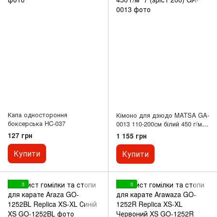
Капа одностороння
Кімоно для дзюдо MATSA GA-
боксерська HC-037
0013 110-200см білий 450 г/м² 7
(зріст 200)
127 грн
1 155 грн
Купити
Купити
3
3