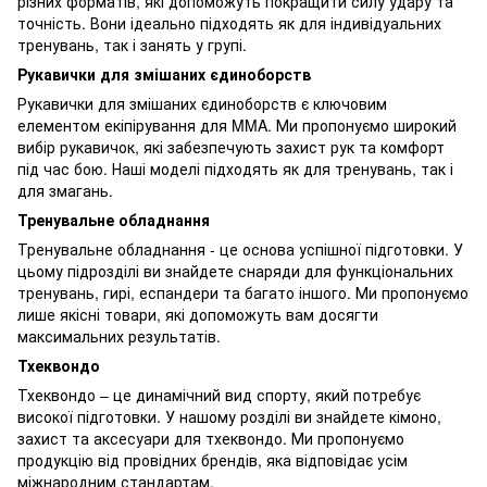
різних форматів, які допоможуть покращити силу удару та
точність. Вони ідеально підходять як для індивідуальних
тренувань, так і занять у групі.
Рукавички для змішаних єдиноборств
Рукавички для змішаних єдиноборств є ключовим
елементом екіпірування для MMA. Ми пропонуємо широкий
вибір рукавичок, які забезпечують захист рук та комфорт
під час бою. Наші моделі підходять як для тренувань, так і
для змагань.
Тренувальне обладнання
Тренувальне обладнання - це основа успішної підготовки. У
цьому підрозділі ви знайдете снаряди для функціональних
тренувань, гирі, еспандери та багато іншого. Ми пропонуємо
лише якісні товари, які допоможуть вам досягти
максимальних результатів.
Тхеквондо
Тхеквондо – це динамічний вид спорту, який потребує
високої підготовки. У нашому розділі ви знайдете кімоно,
захист та аксесуари для тхеквондо. Ми пропонуємо
продукцію від провідних брендів, яка відповідає усім
міжнародним стандартам.