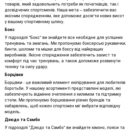
товарів, який задовольнить потреби як початківців, так і
досвідчених спортсменів. Наша мета – забезпечити вас
якісним спорядженням, яке допоможе досягти нових висот
у вашому спортивному шляху.
Бокс
У підрозділі "Бокс" ви знайдете все необхідне для успішних
тренувань та змагань. Ми пропонуємо боксерські рукавички,
бинти, шоломи та мішки для боксу від найкращих
виробників. Якісне спорядження забезпечить захист та
комфорт під час тренувань, а також допоможе розвинути
техніку та силу удару.
Борцівки
Борцівки - це важливий елемент екіпірування для любителів
боротьби. У нашому асортименті представлені моделі, які
забезпечують відмінне зчеплення з килимом та підтримку
стопи. Ми пропонуємо борцювання різних брендів та
забарвлень, щоб кожен спортсмен міг вибрати відповідну
модель.
Дзюдо та Самбо
У підрозділі "Дзюдо та Самбо" ви знайдете кімоно, пояси та