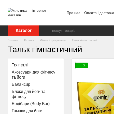
Перейти до основного контенту
Про нас
Оплата і доставк
Відгуки про магазин
Дог
Каталог
Головна
Каталог
Фітнес і тренування
Тальк гімнастичний
Тальк гімнастичний
Trx петлі
3
Аксесуари для фітнесу
та йоги
Балансир
Блоки для йоги та
фітнесу
Бодібари (Body Bar)
Гамаки для йоги