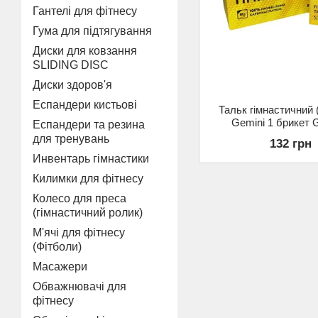
Гантелі для фітнесу
Гума для підтягування
Диски для ковзання
SLIDING DISC
Диски здоров'я
Еспандери кистьові
Тальк гімнастичний 
Gemini 1 брикет 
Еспандери та резина
для тренувань
132 грн
Инвентарь гімнастики
Килимки для фітнесу
Колесо для преса
(гімнастичний ролик)
М'ячі для фітнесу
(Фітболи)
Масажери
Обважнювачі для
фітнесу