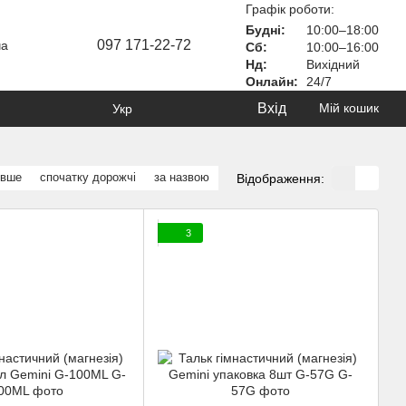
Графік роботи:
Будні:
10:00–18:00
097 171-22-72
ча
Сб:
10:00–16:00
Нд:
Вихідний
Онлайн:
24/7
Вхід
Мій кошик
Укр
евше
спочатку дорожчі
за назвою
Відображення:
3