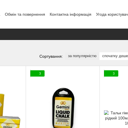
а
Обмін та повернення
Контактна інформація
Угода користува
овір публічної оферти
Блог
за популярністю
спочатку деш
Сортування:
3
3