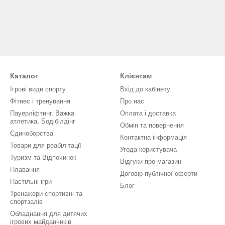
Каталог
Клієнтам
Ігрові види спорту
Вхід до кабінету
Фітнес і тренування
Про нас
Пауерліфтинг, Важка
Оплата і доставка
атлетика, Бодібілдінг
Обмін та повернення
Єдиноборства
Контактна інформація
Товари для реабілітації
Угода користувача
Туризм та Відпочинок
Відгуки про магазин
Плавання
Договір публічної оферти
Настільні ігри
Блог
Тренажери спортивні та
спортзалів
Обладнання для дитячих
ігрових майданчиків