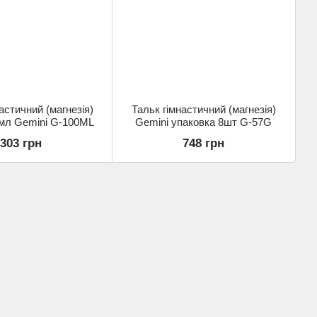
астичний (магнезія)
Тальк гімнастичний (магнезія)
0мл Gemini G-100ML
Gemini упаковка 8шт G-57G
303 грн
748 грн