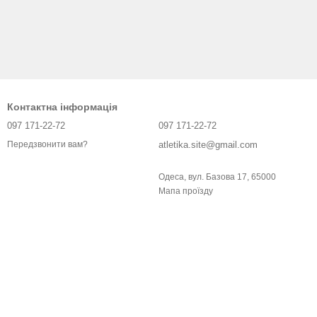
Контактна інформація
097 171-22-72
097 171-22-72
atletika.site@gmail.com
Передзвонити вам?
Одеса, вул. Базова 17, 65000
Мапа проїзду