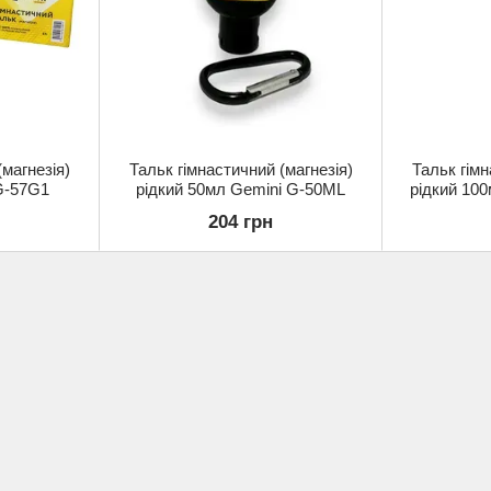
(магнезія)
Тальк гімнастичний (магнезія)
Тальк гімн
G-57G1
рідкий 50мл Gemini G-50ML
рідкий 10
204 грн