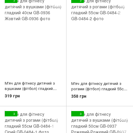
3
3
М'яч для фітнесу дитячий з
М'яч для фітнесу дитячий з
вушками (фітбол) гладкий
рогами (фітбол) гладкий 55см
40см GB-0936 Жовтий
GB-0484-2
319 грн
358 грн
3
3