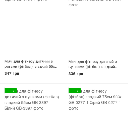
М'яч для фітнесу дитячий з
М'яч для фітнесу дитячий з
рогами (фітбол) гладкий 55см
вушками (фітбол) гладкий
GB-0484-1 Сірий
50см GB-0937 Рожевий-
347 грн
336 грн
Рожевий
3
3