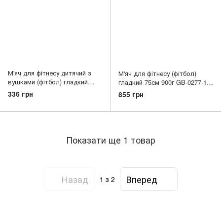
М'яч для фітнесу дитячий з
М'яч для фітнесу (фітбол)
вушками (фітбол) гладкий
гладкий 75см 900г GB-0277-1
55см GB-3397 Білий
Сірий
336 грн
855 грн
Показати ще 1 товар
Назад
Вперед
1
з 2