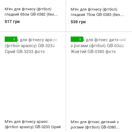
М'яч для фітнесу (фітбол)
М'яч для фітнесу (фітбол)
гладкий 65см GB-0382 (без
гладкий 75см GB-0383 (без
коробок) Жовтий
коробок) Жовтий
517 грн
539 грн
3
3
М'яч для фітнесу арахіс
М'яч для фітнес дитячий з
(фітбол арахісу) GB-3233 Сірий
рогами (фітбол) GB-0380