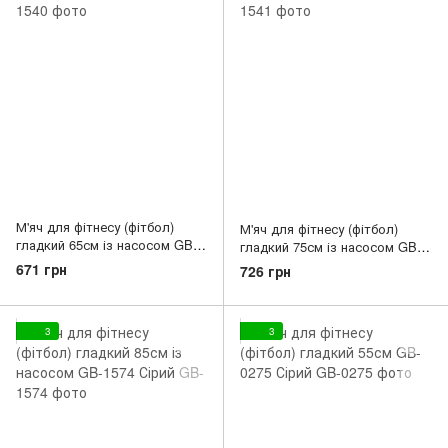
М'яч для фітнесу (фітбол)
М'яч для фітнесу (фітбол)
гладкий 65см із насосом GB-
гладкий 75см із насосом GB-
1540 Сірий
1541 Сірий
671 грн
726 грн
3
3