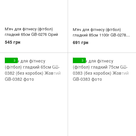
М'яч для фітнесу (фітбол)
М'яч для фітнесу (фітбол)
гладкий 65см GB-0276 Сірий
гладкий 85см 1100г GB-0278
Сірий
545 грн
691 грн
3
3