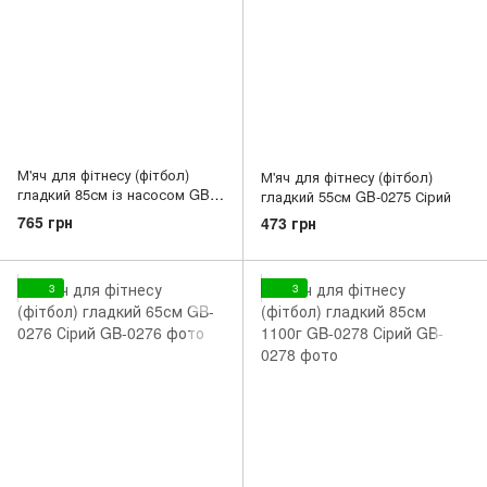
М'яч для фітнесу (фітбол)
М'яч для фітнесу (фітбол)
гладкий 85см із насосом GB-
гладкий 55см GB-0275 Сірий
1574 Сірий
765 грн
473 грн
3
3