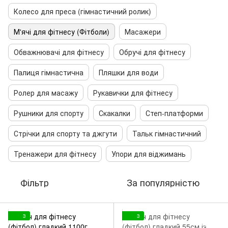
Колесо для преса (гімнастичний ролик)
М'ячі для фітнесу (Фітболи)
Масажери
Обважнювачі для фітнесу
Обручі для фітнесу
Палиця гімнастична
Пляшки для води
Ролер для масажу
Рукавички для фітнесу
Рушники для спорту
Скакалки
Степ-платформи
Стрічки для спорту та джгути
Тальк гімнастичний
Тренажери для фітнесу
Упори для віджимань
Фільтр
За популярністю
3
3