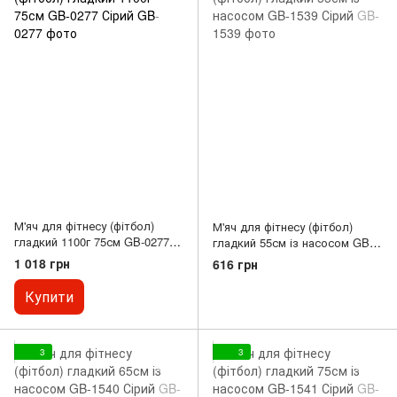
М'яч для фітнесу (фітбол)
М'яч для фітнесу (фітбол)
гладкий 1100г 75см GB-0277
гладкий 55см із насосом GB-
Сірий
1539 Сірий
1 018 грн
616 грн
Купити
3
3