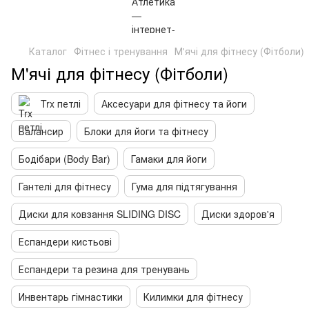
Каталог
Фітнес і тренування
М'ячі для фітнесу (Фітболи)
М'ячі для фітнесу (Фітболи)
Trx петлі
Аксесуари для фітнесу та йоги
Балансир
Блоки для йоги та фітнесу
Бодібари (Body Bar)
Гамаки для йоги
Гантелі для фітнесу
Гума для підтягування
Диски для ковзання SLIDING DISC
Диски здоров'я
Еспандери кистьові
Еспандери та резина для тренувань
Инвентарь гімнастики
Килимки для фітнесу