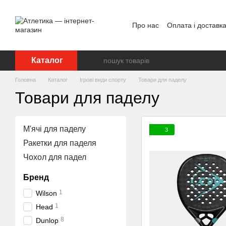
Перейти до основного контенту
Про нас
Оплата і доставк
Відгуки про магазин
Дог
Каталог
Головна
Каталог
Ігрові види спорту
Товари для паделу
Товари для паделу
М'ячі для паделу
3
Ракетки для паделя
Чохол для падел
Бренд
1
Wilson
1
Head
8
Dunlop