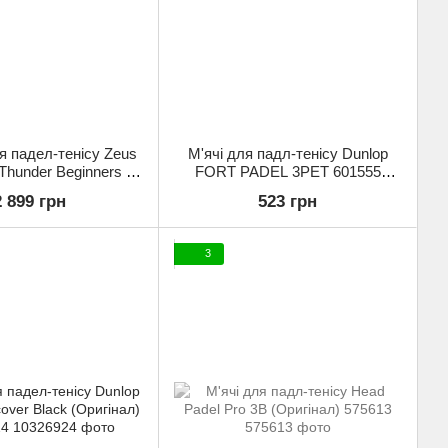
я падел-тенісу Zeus
М'ячі для падл-тенісу Dunlop
Thunder Beginners з
FORT PADEL 3PET 601555
Оригінал) Z01936
(Оригінал)
2 899 грн
523 грн
3