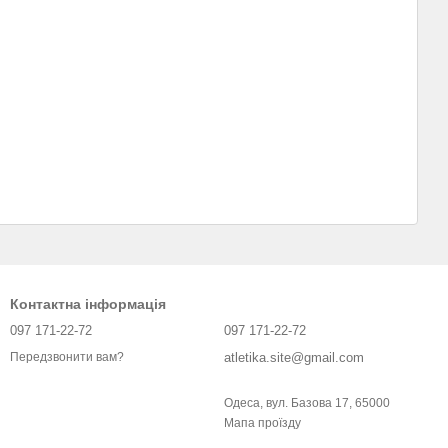
Контактна інформація
097 171-22-72
097 171-22-72
atletika.site@gmail.com
Передзвонити вам?
Одеса, вул. Базова 17, 65000
Мапа проїзду