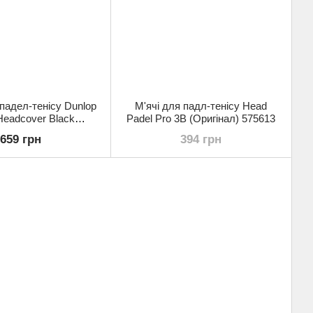
падел-тенісу Dunlop
М'ячі для падл-тенісу Head
Headcover Black
Padel Pro 3B (Оригінал) 575613
інал) 10326924
659 грн
394 грн