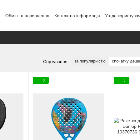
а
Обмін та повернення
Контактна інформація
Угода користува
овір публічної оферти
Блог
за популярністю
спочатку деш
Сортування:
3
3