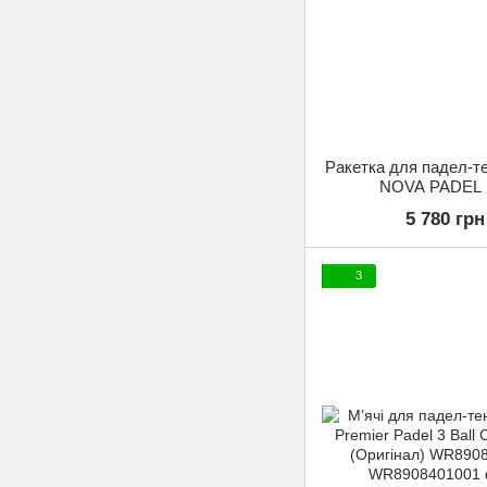
Ракетка для падел-т
NOVA PADEL 
Black/Pink/White (О
5 780 грн
049042-01
3