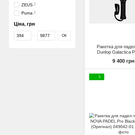
2
ZEUS
1
Puma
Ціна, грн
Від Ціна, грн
До Ціна, грн
ОК
Ракетка для падел
Dunlop Galactica P
(Оригінал) 103
9 400 грн
3