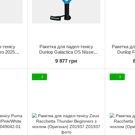
-тенісу
Ракетка для падел-тенісу
Ракетка дл
ro 2025
Dunlop Galactica OS Nisse
Dunlop F
59940
(Оригінал) 10376501
10370
9 877 грн
3
3