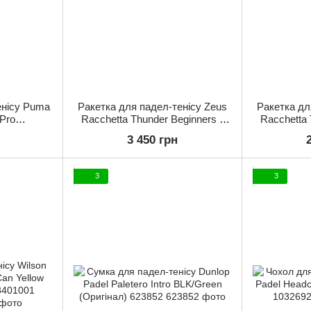
енісу Puma
Ракетка для падел-тенісу Zeus
Ракетка дл
Pro
Racchetta Thunder Beginners з
Racchetta 
ригінал)
чохлом (Оригінал) Z01937
чохлом (
3 450 грн
3
3