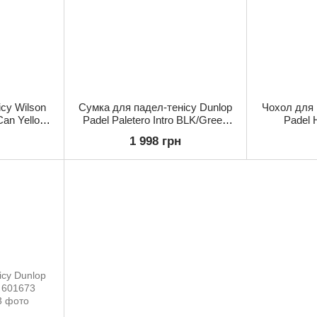
ісу Wilson
Сумка для падел-тенісу Dunlop
Чохол для 
Can Yellow
Padel Paletero Intro BLK/Green
Padel 
8401001
(Оригінал) 623852
(Ориг
1 998 грн