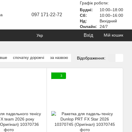
Графік роботи:
Будні:
10:00–18:00
097 171-22-72
ча
Сб:
10:00–16:00
Нд:
Вихідний
Онлайн:
24/7
Вхід
Мій кошик
Укр
евше
спочатку дорожчі
за назвою
Відображення:
3