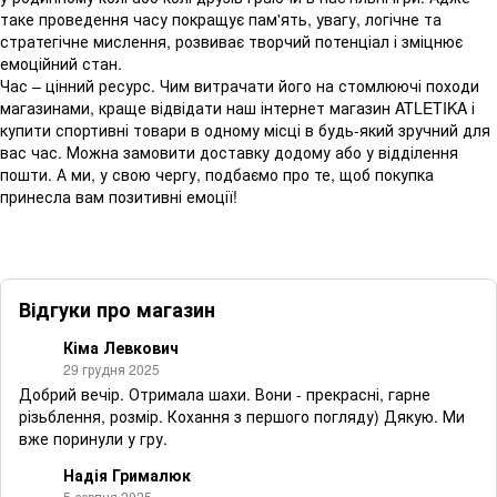
таке проведення часу покращує пам'ять, увагу, логічне та
стратегічне мислення, розвиває творчий потенціал і зміцнює
емоційний стан.
Час – цінний ресурс. Чим витрачати його на стомлюючі походи
магазинами, краще відвідати наш інтернет магазин ATLETIKA і
купити спортивні товари в одному місці в будь-який зручний для
вас час. Можна замовити доставку додому або у відділення
пошти. А ми, у свою чергу, подбаємо про те, щоб покупка
принесла вам позитивні емоції!
Відгуки про магазин
Кіма Левкович
29 грудня 2025
Добрий вечір. Отримала шахи. Вони - прекрасні, гарне
різьблення, розмір. Кохання з першого погляду) Дякую. Ми
вже поринули у гру.
Надія Грималюк
5 серпня 2025