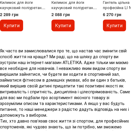
Килимок для йоги
Килимок для йоги
Гантель цільна
каучуковий поліуретан
каучуковий поліуретан
професійна LI 
Pro Zodiac LEO Gemini
Gemini Sport Pro
3614-25 1шт 25
2 289 грн
2 088 грн
6 270 грн
Sport Pro Лев
183см*68см*5мм PUY-
183см*68см*5мм PUY-
3900-7 темно-сірий
Купити
Купити
Купити
4900-11
Як часто ви замислювалися про те, що настав час змінити свій
спосіб життя на краще? Ми раді, що на шляху до спорту ви
зустріли наш інтернет-магазин ATLETIKA. Адже тільки ми маємо
все необхідне для новачків. І неважливо яким видом спорту ви
вирішили зайнятися, чи будете ви ходити в спортивний зал,
займатися фітнесом в домашніх умовах, або ви один з батьків,
який вирішив своїй дитині прищепити такі позитивні якості як
витривалість і спритність, дисципліна і цілеспрямованість. Саме
для вас ми подбали про асортимент якісного товару зі
зрозумілим описом та характеристиками. А якщо у вас будуть
питання, то наші менеджери з радістю дадуть відповідь на них і
допоможуть з вибором.
Тих, хто давно пов'язав своє життя зі спортом, для професійних
спортсменів, які чудово знають, що їм потрібно, ми зможемо