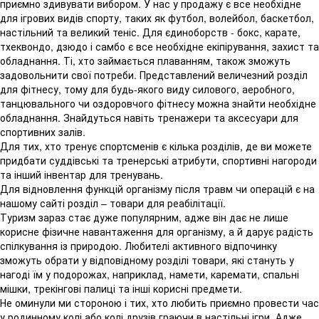
приємно здивувати вибором. У нас у продажу є все необхідне
для ігрових видів спорту, таких як футбол, волейбол, баскетбол,
настільний та великий теніс. Для єдиноборств - бокс, карате,
тхеквондо, дзюдо і самбо є все необхідне екіпірування, захист та
обладнання. Ті, хто займається плаванням, також зможуть
задовольнити свої потреби. Представлений величезний розділ
для фітнесу, тому для будь-якого виду силового, аеробного,
танцювального чи оздоровчого фітнесу можна знайти необхідне
обладнання. Знайдуться навіть тренажери та аксесуари для
спортивних залів.
Для тих, хто тренує спортсменів є кілька розділів, де ви можете
придбати суддівські та тренерські атрибути, спортивні нагороди
та інший інвентар для тренувань.
Для відновлення функцій організму після травм чи операцій є на
нашому сайті розділ – товари для реабілітації.
Туризм зараз стає дуже популярним, адже він дає не лише
корисне фізичне навантаження для організму, а й дарує радість
спілкування із природою. Любителі активного відпочинку
зможуть обрати у відповідному розділі товари, які стануть у
нагоді їм у подорожах, наприклад, намети, каремати, спальні
мішки, трекінгові палиці та інші корисні предмети.
Не оминули ми стороною і тих, хто любить приємно провести час
у родинному колі або колі друзів граючи в настільні ігри. Адже