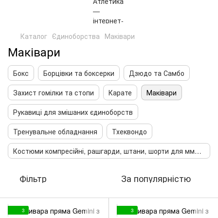
Каталог
Єдиноборства
Маківари
Маківари
Бокс
Борцівки та боксерки
Дзюдо та Самбо
Захист гомілки та стопи
Карате
Маківари
Рукавиці для змішаних єдиноборств
Тренувальне обладнання
Тхеквондо
Костюми компресійні, рашгарди, штани, шорти для мма та змішаних єдиноборств
Фільтр
За популярністю
3
3