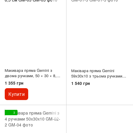
Макивара пряма Gemini з
Маківара пряма Gemini
двома ручками, 50 × 30 × 8,5
59x30x10 з трьома ручками
см GM-03
GM-01-3
1 355 грн
1 540 грн
Купити
3