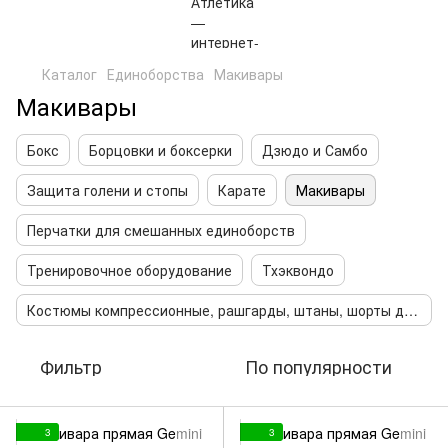
Каталог
Единоборства
Макивары
Макивары
Бокс
Борцовки и боксерки
Дзюдо и Самбо
Защита голени и стопы
Карате
Макивары
Перчатки для смешанных единоборств
Тренировочное оборудование
Тхэквондо
Костюмы компрессионные, рашгарды, штаны, шорты для мма и смешанных единоборств
Фильтр
По популярности
3
3