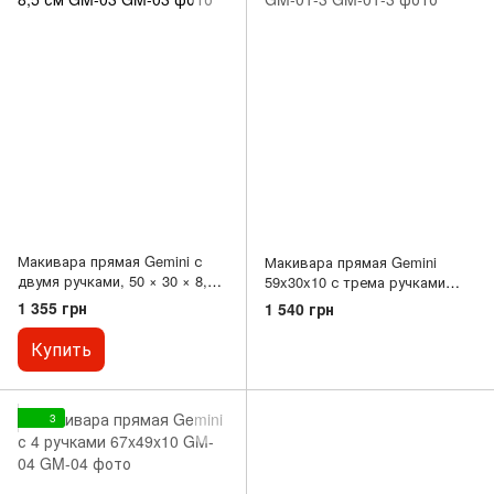
Макивара прямая Gemini с
Макивара прямая Gemini
двумя ручками, 50 × 30 × 8,5
59x30x10 с трема ручками
см GM-03
GM-01-3
1 355 грн
1 540 грн
Купить
3