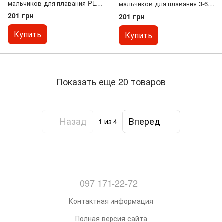
мальчиков для плавания PL-
мальчиков для плавания 3-6
3001-9, «Крокодил» 6-8
лет PL-3002-1
201 грн
201 грн
Купить
Купить
Показать еще 20 товаров
Назад
Вперед
1
из 4
097 171-22-72
Контактная информация
Полная версия сайта