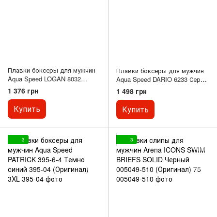
Плавки боксеры для мужчин
Плавки боксеры для мужчин
Aqua Speed ​​LOGAN 8032
Aqua Speed DARIO 6233 Серый
Черный Красный 226-16
Голубой 346-32 (Оригинал) 3XL
1 376 грн
1 498 грн
(Оригинал) 3XL
Купить
Купить
3
3