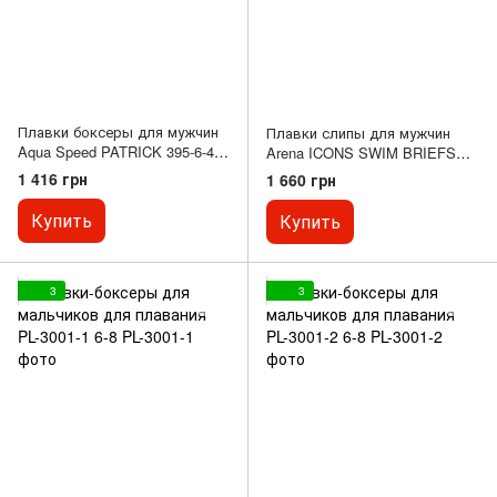
Плавки боксеры для мужчин
Плавки слипы для мужчин
Aqua Speed PATRICK 395-6-4
Arena ICONS SWIM BRIEFS
Темно синий 395-04 (Оригинал)
SOLID Черный 005049-510
1 416 грн
1 660 грн
3XL
(Оригинал) 75
Купить
Купить
3
3