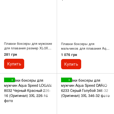
Плавки боксеры для мужские
Плавки боксеры для
для плавания размер XL-3XL
мальчиков для плавания Aqua
Синий H-2073-2 3XL
Speed ANDY 5593 Серый-Синий
281 грн
1 076 грн
Дет 349-32 (Оригинал) 152 см
Купить
Купить
3
3