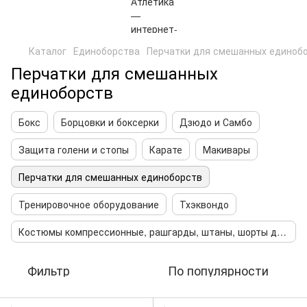
Каталог
Единоборства
Перчатки для смешанных единоб
Перчатки для смешанных
единоборств
Бокс
Борцовки и боксерки
Дзюдо и Самбо
Защита голени и стопы
Карате
Макивары
Перчатки для смешанных единоборств
Тренировочное оборудование
Тхэквондо
Костюмы компрессионные, рашгарды, штаны, шорты для мма и смешанных единоборств
Фильтр
По популярности