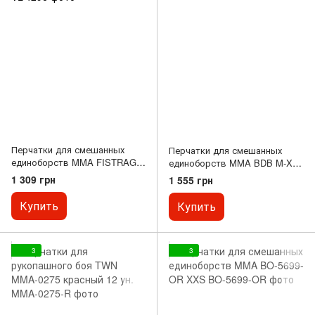
Перчатки для смешанных
Перчатки для смешанных
единоборств MMA FISTRAGE
единоборств MMA BDB M-XL
S-XL VL-4296 S
VL-6607 M
1 309 грн
1 555 грн
Купить
Купить
3
3