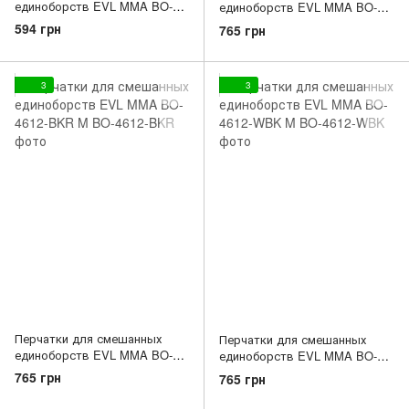
единоборств EVL MMA BO-
единоборств EVL MMA BO-
3207-BL S
4612-RBK M
594 грн
765 грн
3
3
Перчатки для смешанных
Перчатки для смешанных
единоборств EVL MMA BO-
единоборств EVL MMA BO-
4612-BKR M
4612-WBK M
765 грн
765 грн