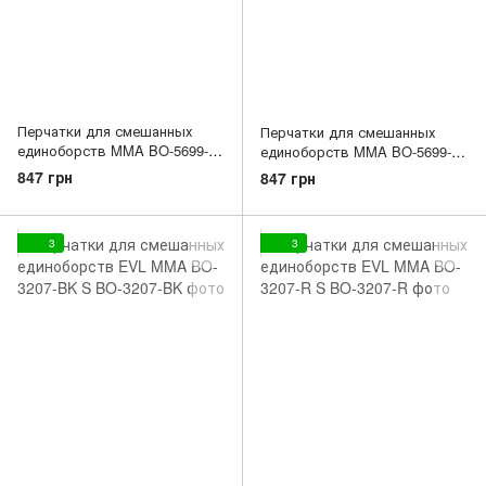
Перчатки для смешанных
Перчатки для смешанных
единоборств MMA BO-5699-
единоборств MMA BO-5699-
BK XXS
GR XXS
847 грн
847 грн
3
3