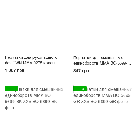
Перчатки для рукопашного
Перчатки для смешанных
боя TWN MMA-0275 красный
единоборств MMA BO-5699-
12 ун.
OR XXS
1 007 грн
847 грн
3
3