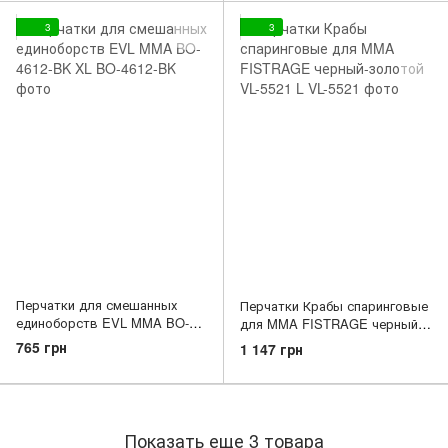
3
3
Перчатки для смешанных
Перчатки Крабы спаринговые
единоборств EVL MMA BO-
для MMA FISTRAGE черный-
4612-BK XL
золотой VL-5521 L
765 грн
1 147 грн
Показать еще 3 товара