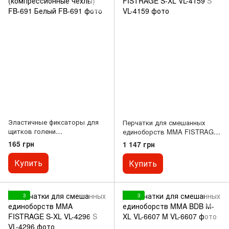
Эластичные фиксаторы для
Перчатки для смешанных
щитков голени
единоборств MMA FISTRAGE
(компрессионные чехлы) FB-
S-XL VL-4159 S
165 грн
1 147 грн
691 Белый
Купить
Купить
3
3