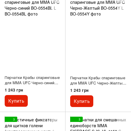
Перчатки Крабы спаринговые
Перчатки Крабы спаринговые
для MMA UFC Черно-синий
для MMA UFC Черно-Желтый
BO-0554BL L
BO-0554Y L
1 243 грн
1 243 грн
Купить
Купить
3
3