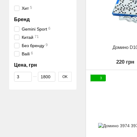
5
Хит
Бренд
6
Gemini Sport
71
Китай
9
Без бренду
Домино D1
6
Baili
220 грн
Цена, грн
От Цена, грн
До Цена, грн
OK
3