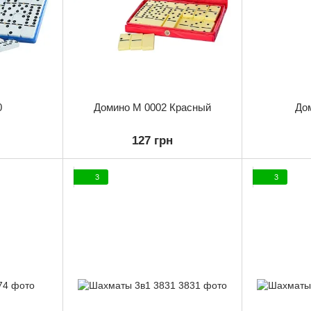
0
Домино M 0002 Красный
До
127 грн
3
3