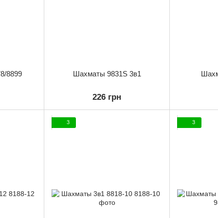
8/8899
Шахматы 9831S 3в1
Шахм
226 грн
3
3