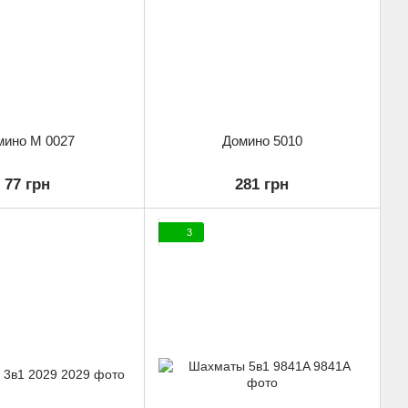
мино M 0027
Домино 5010
77 грн
281 грн
3