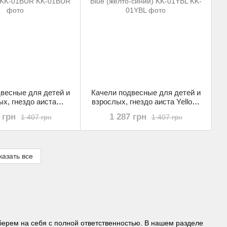
весные для детей и
Качели подвесные для детей и
х, гнездо аиста
взрослых, гнездо аиста Yellow-
бордовый) KK-01BUR
Blue (желто-синий) KK-01YBL
 грн
1 287 грн
1 407 грн
1 407 грн
казать все
берем на себя с полной ответственностью. В нашем разделе