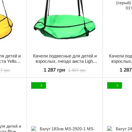
ля детей и
Качели подвесные для детей и
Качели под
ста Yellow
взрослых, гнездо аиста Light
взрослых,
01Y
green (салатовый) KK-01LGR
(серы
1 287 грн
1 287
7 грн
1 407 грн
3
3