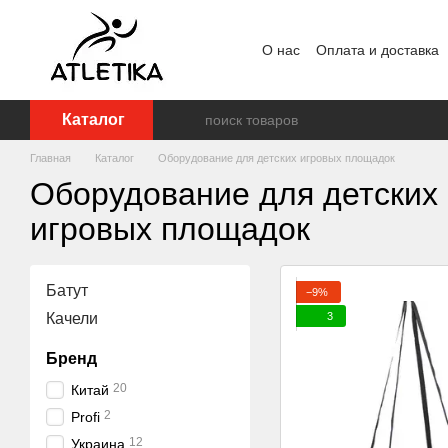
Перейти к основному контенту
О нас
Оплата и доставка
Пользовательское согла
Каталог
Главная
Каталог
Оборудование для детских игровых площадок
Оборудование для детских
игровых площадок
Батут
−9%
3
Качели
Бренд
20
Китай
2
Profi
12
Украина