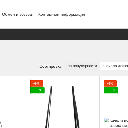
Обмен и возврат
Контактная информация
шение
Отзывы о магазине
Договор публичной оферты
Блог
по популярности
сначала деше
Сортировка:
−9%
−9%
3
3