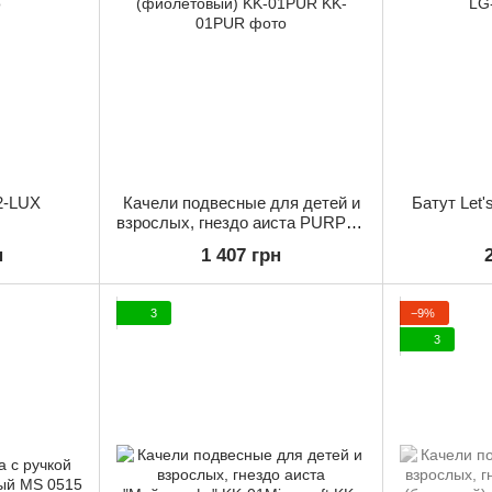
2-LUX
Качели подвесные для детей и
Батут Let
взрослых, гнездо аиста PURPLE
(фиолетовый) KK-01PUR
н
1 407 грн
3
−9%
3