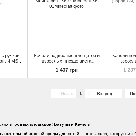
 с ручкой
Качели подвесные для детей и
Качели под
черный MS
взрослых, гнездо аиста
взрослы
"Майнкрафт" KK-01Minecraft
Burgundy (
1 407 грн
1 287
Назад
1
2
Вперед
По
ских игровых площадок: Батуты и Качели
влекательной игровой среды для детей — это задача, которую мы 