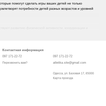
оторые помогут сделать игры ваших детей не только
овлетворят потребности детей разных возрастов и уровней
ствуют развитию физической активности, координации и
ышц, улучшению баланса и выносливости. В нашем магазине
их дворов до больших уличных батутов, подходящих для
Контактная информация
сетками, которые предотвращают падение детей во время
 даже при активных играх. Также стоит обратить внимание на
097 171-22-72
097 171-22-72
ных групп, что гарантирует максимальную безопасность и
atletika.site@gmail.com
Перезвонить вам?
Одесса, ул. Базовая 17, 65000
Карта проезда
 помогают развивать мышцы рук и ног, а также способствуют
качелей: от традиционных моделей до современных
 качественных материалов, устойчивых к внешним
обеспечивает комфорт и безопасность во время игры. Качели