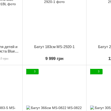
ля детей и
Батут 183см MS-2920-1
Батут 
иста Blue
1BL
9 999 грн
1
7 грн
3
3