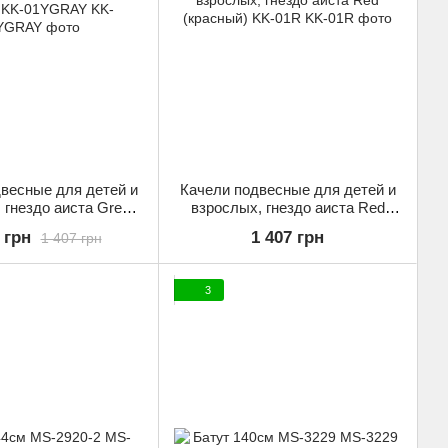
весные для детей и
Качели подвесные для детей и
 гнездо аиста Grey
взрослых, гнездо аиста Red
й) KK-01YGRAY
(красный) KK-01R
 грн
1 407 грн
1 407 грн
3