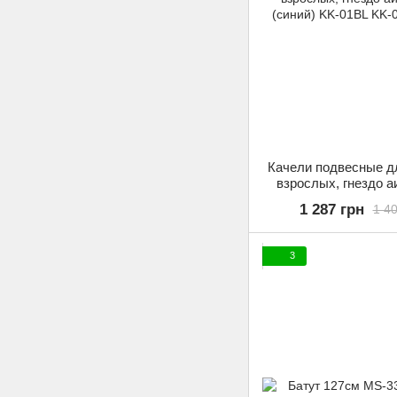
Качели подвесные д
взрослых, гнездо а
(синий) KK-0
1 287 грн
1 40
3