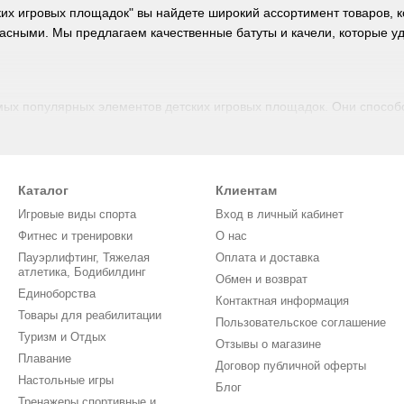
их игровых площадок" вы найдете широкий ассортимент товаров, к
асными. Мы предлагаем качественные батуты и качели, которые уд
мых популярных элементов детских игровых площадок. Они способ
уте не только приносят радость, но и способствуют укреплению м
зличных размеров и форматов: от компактных моделей для домашн
.
Каталог
Клиентам
о учитывать безопасность. Все наши модели оснащены защитными 
батуты с прочной конструкцией, что обеспечивает их устойчивость
Игровые виды спорта
Вход в личный кабинет
 у нас есть батуты, специально разработанные для разных возраст
Фитнес и тренировки
О нас
Пауэрлифтинг, Тяжелая
Оплата и доставка
атлетика, Бодибилдинг
Обмен и возврат
Единоборства
Контактная информация
етских игровых площадок, которая никогда не выходит из моды. Они
Товары для реабилитации
Пользовательское соглашение
и равновесия. В нашем ассортименте вы найдете различные виды 
Туризм и Отдых
Отзывы о магазине
и местами для сидения.
Плавание
Договор публичной оферты
кже является нашим приоритетом. Все модели изготавливаются из
Настольные игры
Блог
гаем качели с мягкими сиденьями и надежными креплениями, что 
Тренажеры спортивные и