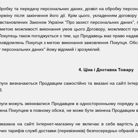
 обробку та передачу персональних даних, дозвіл на обробку персон
міну після закінчення його дії.
Крім цього, укладенням договору
встановлених Законом України "Про захист персональних даних", пр
етою можливості виконання умов цього Договору, можливості про
Покупець також погоджується з тим, що Продавець має право надав
 повідомлень Покупця з метою виконання замовлення Покупця.
Обся
т персональних даних" йому відомий і зрозумілий.
4. Ціна і Доставка Товару
луги визначаються Продавцем самостійно та вказані на сайті Інтерн
В.
слуги можуть змінюватися Продавцем в односторонньому порядку за
ачена Покупцем в повному обсязі, не може бути змінена Продавцем 
а вказана на сайті Інтернет-магазину не включає в себе вартість
чих тарифів служб доставки (перевізників) безпосередньо обраній н