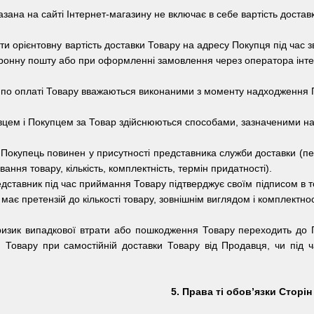
казана на сайті Інтернет-магазину не включає в себе вартість доста
и орієнтовну вартість доставки Товару на адресу Покупця під час
тронну пошту або при оформленні замовлення через оператора інте
 по оплаті Товару вважаються виконаними з моменту надходження П
цем і Покупцем за Товар здійснюються способами, зазначеними на
Покупець повинен у присутності представника служби доставки (пере
ння товару, кількість, комплектність, термін придатності).
дставник під час приймання Товару підтверджує своїм підписом в т
 має претензій до кількості товару, зовнішнім виглядом і комплектнос
 ризик випадкової втрати або пошкодження Товару переходить до
и Товару при самостійній доставки Товару від Продавця, чи під 
5. Права ті обов’язки Сторін