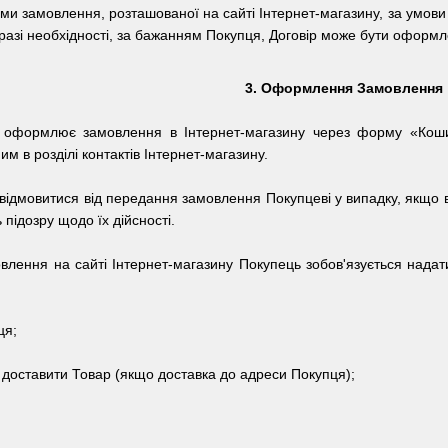
и замовлення, розташованої на сайті Інтернет-магазину, за умов
 разі необхідності, за бажанням Покупця, Договір може бути оформ
3.
Оформлення Замовлення
о оформлює замовлення в Інтернет-магазину через форму «Ко
м в розділі контактів Інтернет-магазину.
відмовитися від передання замовлення Покупцеві у випадку, якщо 
підозру щодо їх дійсності.
влення на сайті
Інтернет-магазину
Покупець зобов'язується нада
ця;
д доставити Товар (якщо доставка до адреси Покупця);