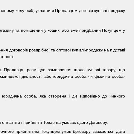
еному колу осіб, укласти з Продавцем договір купівлі-продажу
-магазину та поміщений у кошик, або вже придбаний Покупцем у
ня договорів роздрібної та оптової купівлі-продажу на підставі
тернет.
ід Продавця, розміщує замовлення щодо купівлі товару, що
иємницької діяльності, або юридична особа чи фізична особа-
, юридична особа, яка створена і діє відповідно до чинного
я оплатити і прийняти Товар на умовах цього Договору.
речного прийняттям Покупцем умов Договору вважається дата