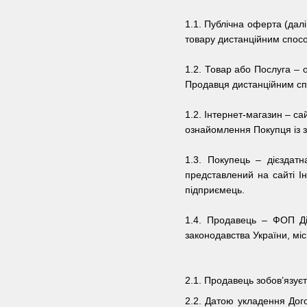
1.1.
Публічна оферта (далі
товару дистанційним способ
1.2. Товар або Послуга – 
Продавця дистанційним с
1.2. Інтернет-магазин – с
ознайомлення Покупця із 
1.3. Покупець – дієздат
представлений на сайті Ін
підприємець.
1.4. Продавець –
ФОП Ді
законодавства України, мі
2.1. Продавець зобов’язує
2.2. Датою укладення Дог