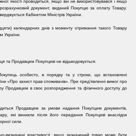
жної якості проводиться, якщо він не використовувався і якщо
ж розрахунковий документ, виданий Покупцю за оплату Товару.
верджується Кабінетом Міністрів України.
идцяти) календарних днів з моменту отримання такого Товару
м України.
пця та Продавцем Покупцеві не відшкодовується.
 Покупець особисто, в порядку та у строки, що встановлені
їни «Про захист прав споживачів». При пред’явленні вимог про
вару Продавцем в своє розпорядження та фізичного доступу до
вадиться Продавцем за умови надання Покупцем документів,
ару, які виникли після його передання Покупцеві внаслідок
орної сили.
но-визначені властивості, якщо зазначений товар може бути