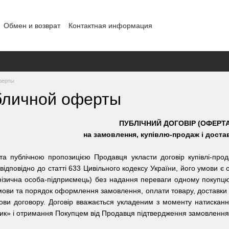
Обмен и возврат
Контактная информация
шение
Отзывы о магазине
Договор публичной оферты
Блог
ферты
бличной оферты
ПУБЛІЧНИЙ ДОГОВІР (ОФЕРТА
на замовлення, купівлю-продаж і доста
та публічною пропозицією Продавця укласти договір купівлі-про
 відповідно до статті 633 Цивільного кодексу України, його умови є
ізична особа-підприємець) без надання переваги одному покупц
ови та порядок оформлення замовлення, оплати товару, доставки т
мови договору. Договір вважається укладеним з моменту натиска
ик» і отримання Покупцем від Продавця підтвердження замовлення 