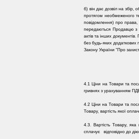
б) він дає дозвіл на збір,
протягом необмеженого тер
повідомлення) про права, 
передаються Продавцю з м
актів та інших документів.
без будь-яких додаткових
Закону України "Про захис
4.1 Ціни на Товари та пос
гривнях з урахуванням ПД
4.2 Ціни на Товари та по
Товару, вартість якої опл
4.3. Вартість Товару, як
сплачує відповідно до дію