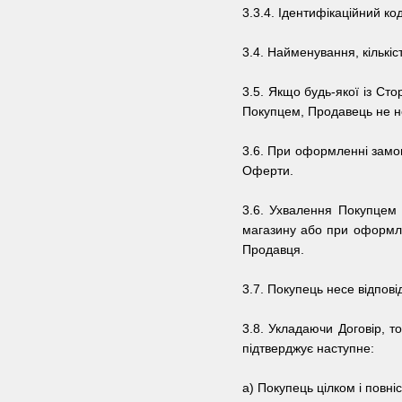
3.3.4. Ідентифікаційний к
3.4.
Найменування, кількіс
3.5.
Якщо будь-якої із Сто
Покупцем, Продавець не не
3.6.
При оформленні замовл
Оферти.
3.6.
Ухвалення Покупцем 
магазину
або при оформл
Продавця.
3.7.
Покупець несе відпові
3.8.
Укладаючи Договір, т
підтверджує наступне:
а) Покупець цілком і повні