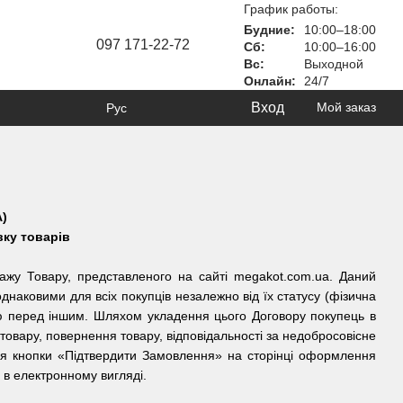
График работы:
Будние:
10:00–18:00
097 171-22-72
Сб:
10:00–16:00
Вс:
Выходной
Онлайн:
24/7
Вход
Мой заказ
Рус
)
вку товарів
дажу Товару, представленого на сайті megakot.com.ua. Даний
 однаковими для всіх покупців незалежно від їх статусу (фізична
ю перед іншим. Шляхом укладення цього Договору покупець в
овару, повернення товару, відповідальності за недобросовісне
ння кнопки «Підтвердити Замовлення» на сторінці оформлення
в електронному вигляді.