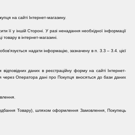
купця на сайті
Інтернет-магазину.
ти її у іншій Стороні.
У разі ненадання необхідної інформації
і товару в
інтернет-магазині.
ов'язується надати інформацію, зазначену в п. 3.3 – 3.4.
цієї
 відповідних даних в реєстраційну форму на сайті
Інтернет-
 через Оператора дані про Покупця вносяться до бази даних
овлення.
ридбання Товару), шляхом оформлення Замовлення, Покупець