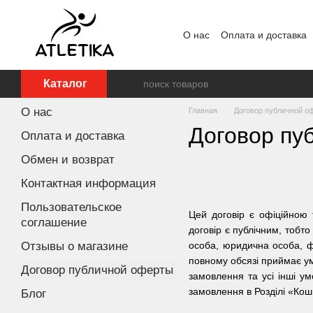
Перейти к основному контенту
О нас
Оплата и доставка
Пользовательское согла
Каталог
О нас
Главная
Договор публичной о
Договор пу
Оплата и доставка
Обмен и возврат
Контактная информация
Пользовательское
Цей договір є офіційною 
соглашение
договір є публічним, тобто
Отзывы о магазине
особа, юридична особа, ф
повному обсязі приймає ум
Договор публичной оферты
замовлення та усі інші у
замовлення в Розділі «Кош
Блог