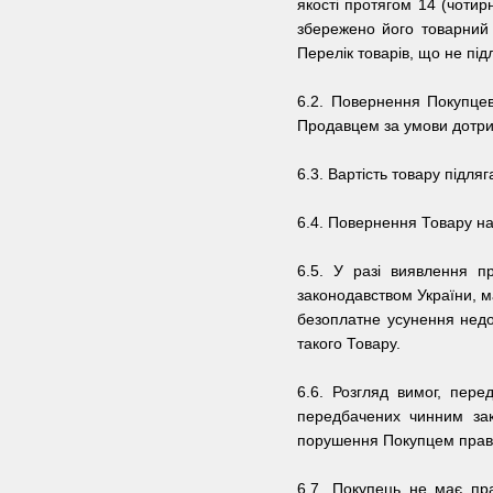
якості протягом 14 (чотир
збережено його товарний 
Перелік товарів, що не пі
6.2. Повернення Покупцев
Продавцем за умови дотрим
6.3. Вартість товару підл
6.4. Повернення Товару на
6.5. У разі виявлення пр
законодавством України, м
безоплатне усунення недо
такого Товару.
6.6. Розгляд вимог, пер
передбачених чинним зак
порушення Покупцем правил
6.7.
Покупець не має пра