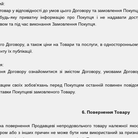
ий:
 товар у відповідності до умов цього Договору та замовлення Покупц
будь-яку приватну інформацію про Покупця і не надавати досту
вом та під час виконання Замовлення Покупця.
го Договору, а також ціни на Товари та послуги, в односторонньому
ту їх публікації.
я:
ня Договору ознайомитися зі змістом Договору, умовами Догово
вцем своїх зобов'язань перед Покупцем останній повинен повідом
ставки Покупцеві замовленого Товару.
6. Повернення Товару
на повернення Продавцеві непродовольчого товару належної якос
ром або з інших причин не може бути ним використаний за призн