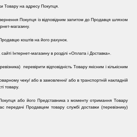
вки Товару на адресу Покупця.
 звернення Покупця із відповідним запитом до Продавця шляхом
рнет-магазину.
родавцю коштів на його рахунок.
 сайті
Інтернет-магазину
в розділі «Оплата і Доставка».
візника) перевірити відповідність Товару якісним і кількісним
оварному чеку/ або в замовленні/ або в транспортній накладній
ті товару.
 Покупця або його Представника з моменту отримання Товару
час передачі Продавцем товару службі доставки (перевізнику)