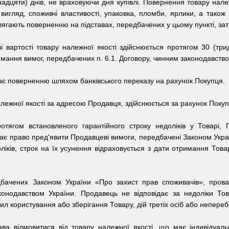
надцяти) днів, не враховуючи дня купівлі. Повернення товару нале
вигляд, споживчі властивості, упаковка, пломби, ярлики, а тако
длягають поверненню на підставах, передбачених у цьому пункті, зат
і вартості товару належної якості здійснюється протягом 30 (тр
ання вимог, передбачених п. 6.1. Договору, чинним законодавство
ягає поверненню шляхом банківського переказу на рахунок Покупця.
лежної якості за адресою Продавця, здійснюється за рахунок Поку
отягом встановленого гарантійного строку недоліків у Товарі,
ає право пред'явити Продавцеві вимоги, передбачені Законом Укра
ліків, строк на їх усунення відраховується з дати отримання То
едбачених Законом України «Про захист прав споживачів», про
онодавством України. Продавець не відповідає за недоліки Тов
 користування або зберігання Товару, дій третіх осіб або непереб
ва відмовитися від товару належної якості, що має індивідуаль