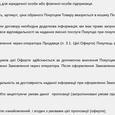
од для юридичної особи або фізичної-особи підприємця.
ть, артикул, ціна обраного Покупцем Товару вказуються в кошику По
рін договору необхідна додаткова інформація, він має право запроси
се відповідальності за надання якісної послуги Покупцю при покупц
ення через оператора Продавця (п. 3.1. Цієї Оферти) Покупець зоб
умов цієї Оферти здійснюється за допомогою внесення Покупцем
енні Замовлення через оператора.
Після оформлення Замовлення
дальність за достовірність наданої інформації при оформленні Зам
обто
акцептуючи умови даної пропозиції (запропоновані умови п
стю ознайомлений, і згоден з умовами цієї пропозиції (оферти);