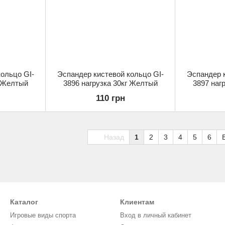
ольцо GI-
Эспандер кистевой кольцо GI-
Эспандер к
г Желтый
3896 нагрузка 30кг Желтый
3897 наг
110 грн
Назад
1
2
3
4
5
6
Каталог
Клиентам
Игровые виды спорта
Вход в личный кабинет