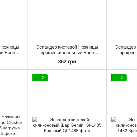
 Ножницы
Эспандер кистевой Ножницы
Эспандер
й Bone
профессиональный Bone
профес
125-150LB
Crusher Gemini GI-4125-200LB
Crusher Ge
352 грн
г
нагрузка 90кг
на
3
3