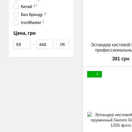
47
Китай
3
Без бренду
1
IronMaster
Цена, грн
От Цена, грн
До Цена, грн
Эспандер кистевой
OK
профессиональны
Crusher Gemini GI-4
391 грн
нагрузка 159
3