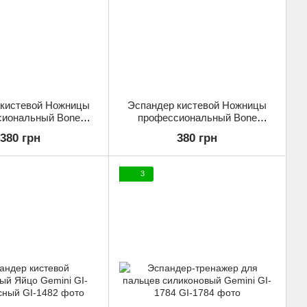
 кистевой Ножницы
Эспандер кистевой Ножницы
сиональный Bone
профессиональный Bone
mini GI-4125-250LB
Crusher Gemini GI-4125-300LB
380 грн
380 грн
грузка 113кг
нагрузка 136кг
3