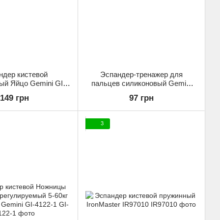
ндер кистевой
Эспандер-тренажер для
ый Яйцо Gemini GI-
пальцев силиконовый Gemini
82 Красный
GI-1784
149 грн
97 грн
3