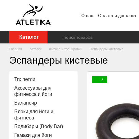
Перейти к основному контенту
О нас
Оплата и доставка
Пользовательское согла
Каталог
Главная
Каталог
Фитнес и тренировки
Эспандеры кистевые
Эспандеры кистевые
Trx петли
3
Аксессуары для
фитнесса и йоги
Балансир
Блоки для йоги и
фитнеса
Бодибары (Body Bar)
Гамаки для йоги