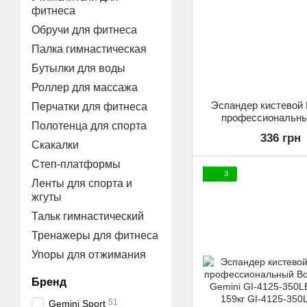
фитнеса
Обручи для фитнеса
Палка гимнастическая
Бутылки для воды
Роллер для массажа
Эспандер кистевой
Перчатки для фитнеса
профессиональны
Полотенца для спорта
Crusher Gemini GI-4
336 грн
нагрузка 68к
Скакалки
Степ-платформы
3
Ленты для спорта и
жгуты
Тальк гимнастический
Тренажеры для фитнеса
Упоры для отжимания
Бренд
51
Gemini Sport