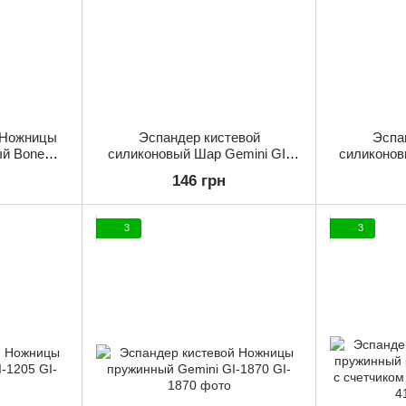
 Ножницы
Эспандер кистевой
Эспа
й Bone
силиконовый Шар Gemini GI-
силиконов
125-350LB
1485 Красный
14
146 грн
кг
3
3