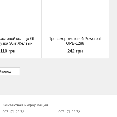
истевой кольцо GI-
Тренажер кистевой Powerball
рузка 30кг Желтый
GPB-1288
110 грн
242 грн
Вперед
Контактная информация
097 171-22-72
097 171-22-72