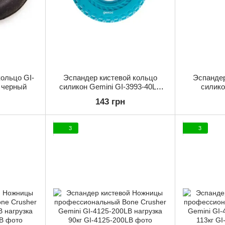
ольцо GI-
Эспандер кистевой кольцо
Эспандер
г черный
силикон Gemini GI-3993-40LB
силико
нагрузка 18кг синий
143 грн
3
3