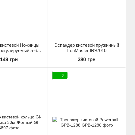
 кистевой Ножницы
Эспандер кистевой пружинный
регулируемый 5-60кг
IronMaster IR97010
ом Gemini GI-4122-1
149 грн
380 грн
3