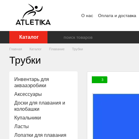
Перейти к основному контенту
О нас
Оплата и доставка
Пользовательское согла
Каталог
Главная
Каталог
Плавание
Трубки
Трубки
Инвентарь для
3
аквааэробики
Аксессуары
Доски для плавания и
колобашки
Купальники
Ласты
Лопатки для плавания