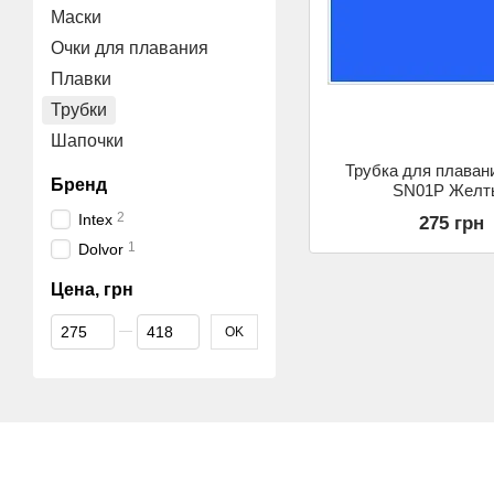
Маски
Очки для плавания
Плавки
Трубки
Шапочки
Трубка для плавани
Бренд
SN01Р Желт
2
Intex
275 грн
1
Dolvor
Цена, грн
От Цена, грн
До Цена, грн
OK