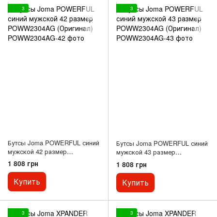
3
3
Бутсы Joma POWERFUL синий
Бутсы Joma POWERFUL синий
мужской 42 размер
мужской 43 размер
POWW2304AG (Оригинал)
POWW2304AG (Оригинал)
1 808 грн
1 808 грн
Купить
Купить
3
3