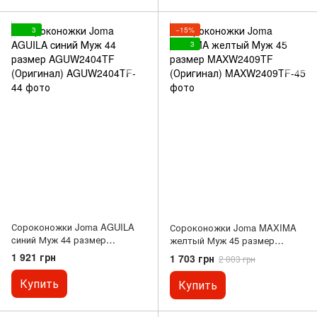
3
−15%
3
Сороконожки Joma AGUILA
Сороконожки Joma MAXIMA
cиний Муж 44 размер
желтый Муж 45 размер
AGUW2404TF (Оригинал)
MAXW2409TF (Оригинал)
1 921 грн
1 703 грн
2 003 грн
Купить
Купить