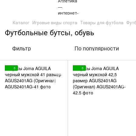
Каталог
Игровые виды спорта
Товары для футбола
Футб
Футбольные бутсы, обувь
Фильтр
По популярности
3
3