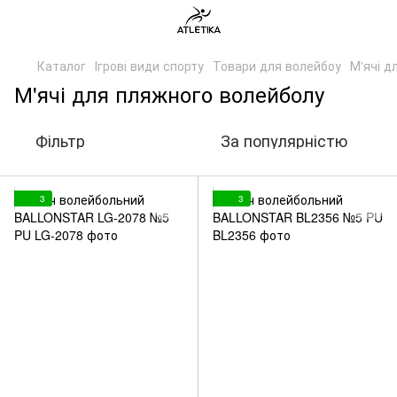
Каталог
Ігрові види спорту
Товари для волейбоу
М'ячі д
М'ячі для пляжного волейболу
Фільтр
За популярністю
3
3