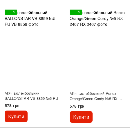
3
3
М'яч волейбольний
М'яч волейбольний Ronex
BALLONSTAR VB-8859 №5 PU
Orange/Green Cordy №5 RX-
2407
578 грн
578 грн
Купити
Купити