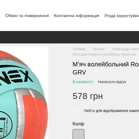
а
Обмін та повернення
Контактна інформація
Угода користува
овір публічної оферти
Блог
Головна
Каталог
Ігрові види спор
М'ячі для пляжного волейболу Пакистан
М'яч волейбольний Ro
GRV
В наявності
Написати відгук
578 грн
Увійти
для відображення накоп
%
Колір