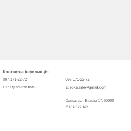
Контактна інформація
097 171-22-72
097 171-22-72
atletika.site@gmail.com
Передзвонити вам?
Одеса, вул. Базова 17, 65000
Мапа проїзду