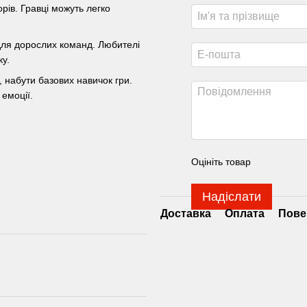
рів. Гравці можуть легко
для дорослих команд. Любителі
ку.
 набути базових навичок гри.
 емоції.
Оцініть товар
Надіслати
Доставка
Оплата
Пове