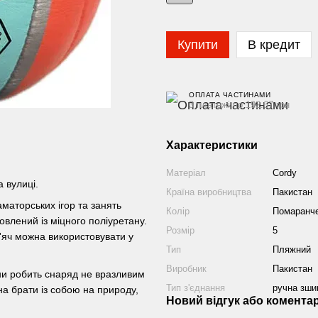
Купити
В кредит
ОПЛАТА ЧАСТИНАМИ
3 платежі по 192.67 грн
Характеристики
Матеріал
Cordy
 вулиці.
Країна виробництва
Пакистан
маторських ігор та занять
Колір
Помаранче
влений із міцного поліуретану.
Розмір
5
'яч можна використовувати у
Тип
Пляжний
Виробник
Пакистан
ни робить снаряд не вразливим
Тип з'єднання
ручна зши
на брати із собою на природу,
Новий відгук або комента