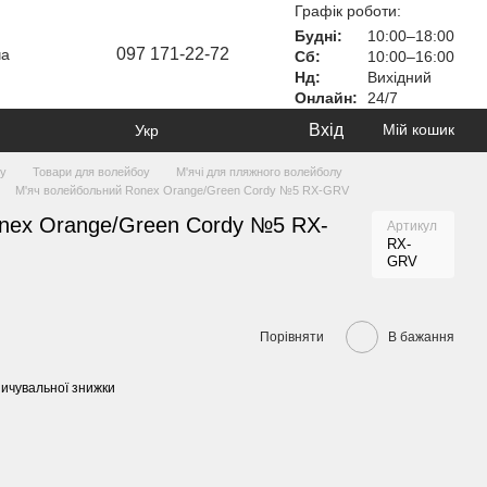
Графік роботи:
Будні:
10:00–18:00
097 171-22-72
ча
Сб:
10:00–16:00
Нд:
Вихідний
Онлайн:
24/7
Вхід
Мій кошик
Укр
ту
Товари для волейбоу
М'ячі для пляжного волейболу
М'яч волейбольний Ronex Orange/Green Cordy №5 RX-GRV
nex Orange/Green Cordy №5 RX-
Артикул
RX-
GRV
Порівняти
В бажання
ичувальної знижки