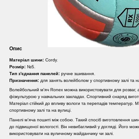
Опис
Матеріал шини:
Cordy.
Розмір:
№5.
Тип з'єднання панелей:
ручне зшивання.
Призначення:
для занять волейболом у спортивному залі та на
Волейбольний м'яч Ronex можна використовувати для розваг, а
фізкультурою у навчальних закладах. Спортивний снаряд вигото
Матеріал стійкий до впливу вологи та перепадів температур. М
спортивному залі та на вулиці.
Панелі м'яча пошиті між собою. Такий спосіб виготовлення ши
до підвищеної вологості. Він невибагливий у догляді. Його мож
використовувати на вуличному майданчику чи залі.