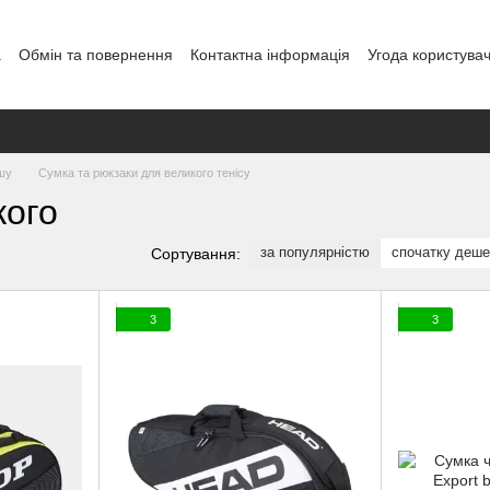
а
Обмін та повернення
Контактна інформація
Угода користува
овір публічної оферти
Блог
ошу
Сумка та рюкзаки для великого тенісу
кого
за популярністю
спочатку деш
Сортування:
3
3