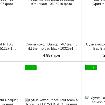
at RH X3
Сумка чохол Dunlop TAC team 8
Сумка чохол
51227-107
rkt thermo bag black 10325919
Bag Bl
(Оригінал)
4 987 грн
3
3