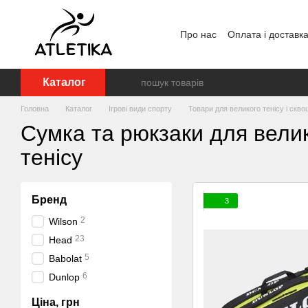
Перейти до основного контенту
Про нас
Оплата і доставк
Відгуки про магазин
Дог
Каталог
Головна
Каталог
Ігрові види спорту
Товари для великого тенісу і скв
Сумка та рюкзаки для вели
тенісу
Бренд
3
2
Wilson
23
Head
5
Babolat
6
Dunlop
Ціна, грн