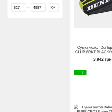
Від Ціна, грн
До Ціна, грн
ОК
Сумка чохол Dunlo
CLUB 6RKT BLACK/
ракетки) (Оригі
3 942 грн
3