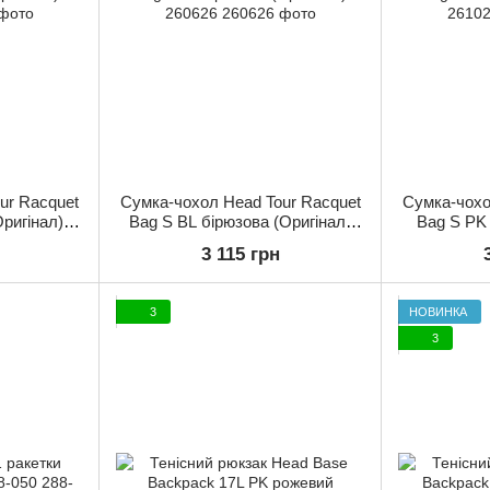
ur Racquet
Сумка-чохол Head Tour Racquet
Сумка-чохо
ригінал)
Bag S BL бірюзова (Оригінал)
Bag S PK 
260626
3 115 грн
3
НОВИНКА
3