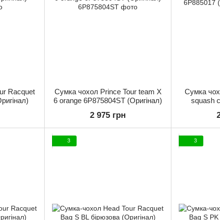
ur Racquet
Сумка чохол Prince Tour team X
Сумка чох
ригінал)
6 orange 6P875804ST (Оригінал)
squash co
6P885
2 975 грн
3
3