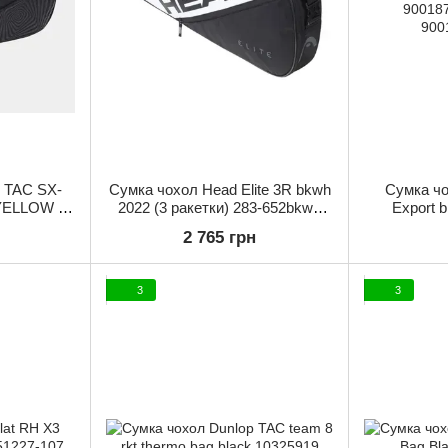
p TAC SX-
Сумка чохол Head Elite 3R bkwh
Сумка чо
YELLOW (6
2022 (3 ракетки) 283-652bkwh
Export b
нал)
(Оригінал)
900187
2 765 грн
3
3