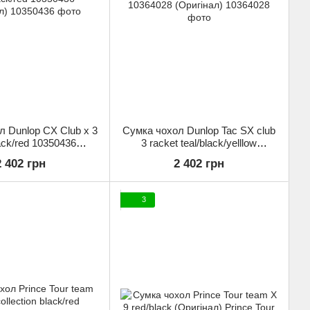
 Dunlop CX Club x 3
Сумка чохол Dunlop Tac SX club
ack/red 10350436
3 racket teal/black/yelllow
(Оригінал)
10364028 (Оригінал)
2 402 грн
2 402 грн
3