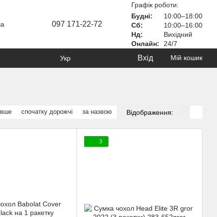
Графік роботи:
Будні:
10:00–18:00
097 171-22-72
ча
Сб:
10:00–16:00
Нд:
Вихідний
Онлайн:
24/7
Вхід
Мій кошик
Укр
евше
спочатку дорожчі
за назвою
Відображення:
3