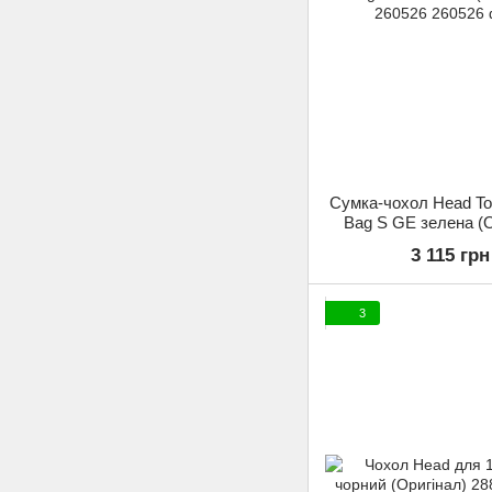
Сумка-чохол Head To
Bag S GE зелена (О
260526
3 115 грн
3