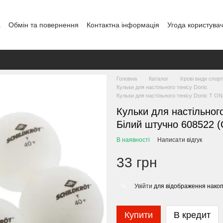
а
Обмін та повернення
Контактна інформація
Угода користува
овір публічної оферти
Блог
Головна
Каталог
Ігрові види спор
Кульки для настільного тенісу Donic
Кульки для настільного тенісу Donic T O
Кульки для настільног
Білий штучно 608522 (
В наявності
Написати відгук
33 грн
Увійти
для відображення накоп
%
Купити
В кредит