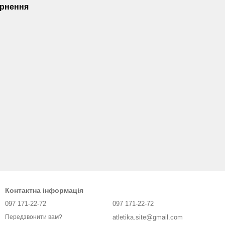
рнення
Контактна інформація
097 171-22-72
097 171-22-72
atletika.site@gmail.com
Передзвонити вам?