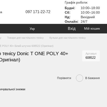
Графік роботи:
Будні:
10:00–18:00
097 171-22-72
ча
Сб:
10:00–16:00
Нд:
Вихідний
Онлайн:
24/7
Вхід
Мій кошик
Укр
ту
Товари для настільного тенісу
Кульки для настільного тенісу
NE POLY 40+ Білий штучно 608522 (Оригінал)
о тенісу Donic T ONE POLY 40+
Артикул
608522
Оригінал)
Порівняти
В бажання
ичувальної знижки