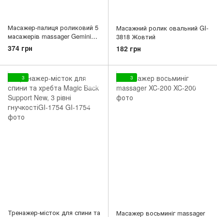
Масажер-палиця роликовий 5
Масажний ролик овальний GI-
масажерів massager Gemini
3818 Жовтий
GI-1794 Бірюзовий
374 грн
182 грн
3
3
Тренажер-місток для спини та
Масажер восьминіг massager