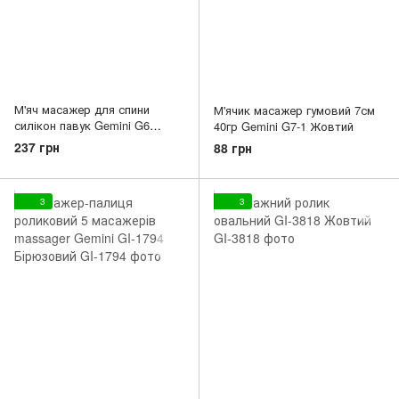
М'яч масажер для спини
М'ячик масажер гумовий 7см
силікон павук Gemini G6
40гр Gemini G7-1 Жовтий
Блакитний
237 грн
88 грн
3
3