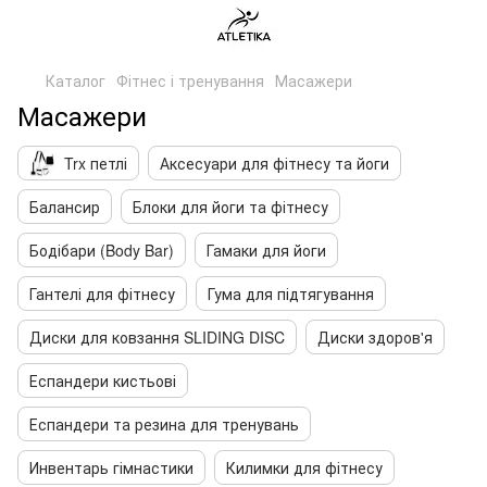
Каталог
Фітнес і тренування
Масажери
Масажери
Trx петлі
Аксесуари для фітнесу та йоги
Балансир
Блоки для йоги та фітнесу
Бодібари (Body Bar)
Гамаки для йоги
Гантелі для фітнесу
Гума для підтягування
Диски для ковзання SLIDING DISC
Диски здоров'я
Еспандери кистьові
Еспандери та резина для тренувань
Инвентарь гімнастики
Килимки для фітнесу