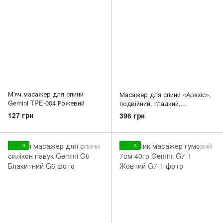
М'яч масажер для спини
Масажер для спини «Арахіс»,
Gemini TPE-004 Рожевий
подвійний, гладкий,
силіконовий 14х6, 5см Gemini
127 грн
396 грн
GD006 червоний
3
3