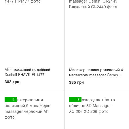
М'яч масажний подвійний
Масажер-палиця роликовий 4
Duoball FHAVK FI-1477
масажерів massager Gemini
GI-2449 Блакитний
303 грн
385 грн
3
3