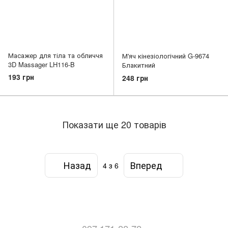
Масажер для тіла та обличчя
М'яч кінезіологічний G-9674
3D Massager LH116-B
Блакитний
193 грн
248 грн
Показати ще 20 товарів
Назад
Вперед
4
з 6