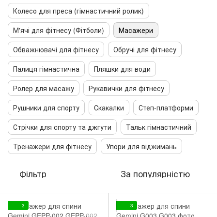
Колесо для преса (гімнастичний ролик)
М'ячі для фітнесу (Фітболи)
Масажери
Обважнювачі для фітнесу
Обручі для фітнесу
Палиця гімнастична
Пляшки для води
Ролер для масажу
Рукавички для фітнесу
Рушники для спорту
Скакалки
Степ-платформи
Стрічки для спорту та джгути
Тальк гімнастичний
Тренажери для фітнесу
Упори для віджимань
Фільтр
За популярністю
3
3