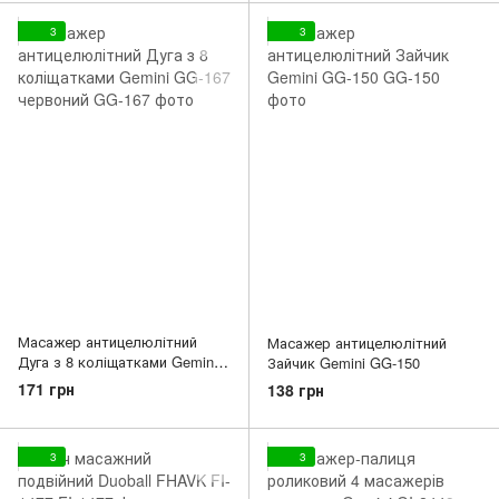
3
3
Масажер антицелюлітний
Масажер антицелюлітний
Дуга з 8 коліщатками Gemini
Зайчик Gemini GG-150
GG-167 червоний
171 грн
138 грн
3
3