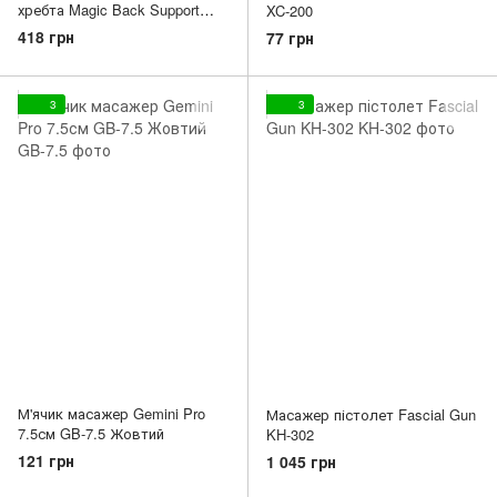
хребта Magic Back Support
XC-200
New, 3 рівні гнучкостіGI-1754
418 грн
77 грн
3
3
М'ячик масажер Gemini Pro
Масажер пістолет Fascial Gun
7.5см GB-7.5 Жовтий
KH-302
121 грн
1 045 грн