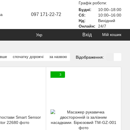
Графік роботи:
Будні:
10:00–18:00
097 171-22-72
ча
Сб:
10:00–16:00
Нд:
Вихідний
Онлайн:
24/7
Вхід
Мій кошик
Укр
евше
спочатку дорожчі
за назвою
Відображення:
3