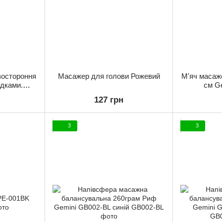
востороння
Масажер для голови Рожевий
М'яч масаж
адками.
см G
127 грн
3
3