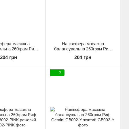
сфера масажна
Напівсфера масажна
альна 260грам Риф
балансувальна 260грам Риф
GB002-GR зелений
Gemini GB002-RED червоний
204 грн
204 грн
3