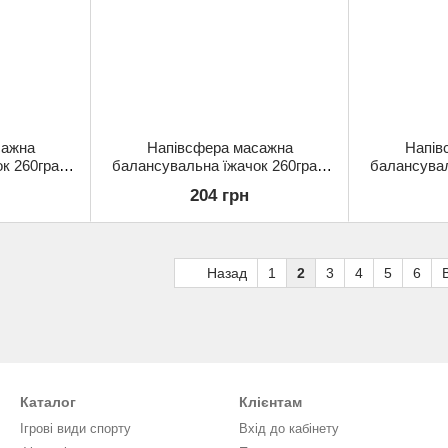
сажна
Напівсфера масажна
Напів
к 260грам
балансувальна їжачок 260грам
балансувал
зелений
Gemini GB001-BL сіний
Gemini GB
204 грн
Назад
1
2
3
4
5
6
Каталог
Клієнтам
Ігрові види спорту
Вхід до кабінету