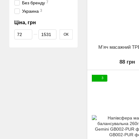
7
Без бренду
3
Украина
Ціна, грн
Від Ціна, грн
До Ціна, грн
ОК
М'яч масажний TP
88 грн
3