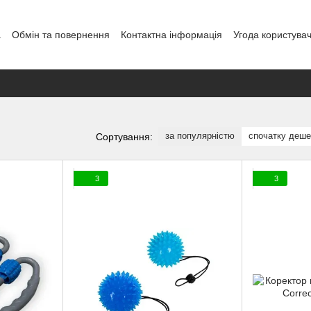
а
Обмін та повернення
Контактна інформація
Угода користува
овір публічної оферти
Блог
за популярністю
спочатку деш
Сортування:
3
3