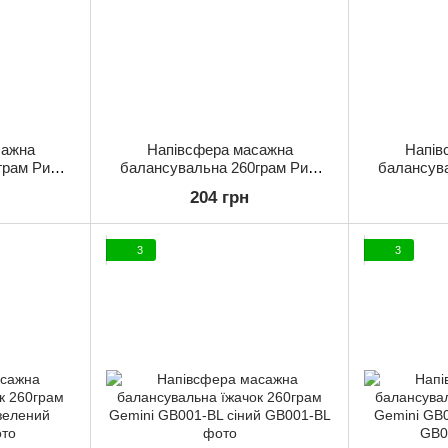
сажна
Напівсфера масажна
Напів
грам Риф
балансувальна 260грам Риф
балансув
іолетовий
Gemini GB002-OR помаранчевий
Gemini G
204 грн
3
3