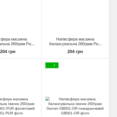
сфера масажна
Напівсфера масажна
альна 260грам Риф
балансувальна 260грам Риф
B002-PINK рожевий
Gemini GB002-Y жовтий
204 грн
204 грн
3