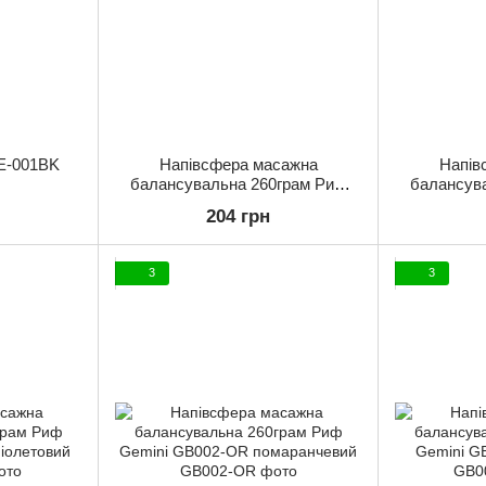
E-001BK
Напівсфера масажна
Напів
балансувальна 260грам Риф
балансув
Gemini GB002-BL синій
Gemini 
204 грн
3
3