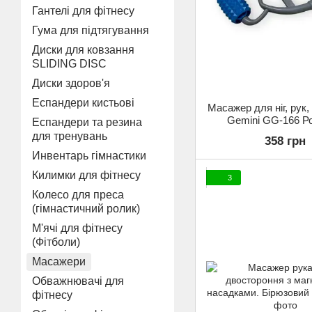
Гантелі для фітнесу
Гума для підтягування
Диски для ковзання
SLIDING DISC
Диски здоров'я
Еспандери кистьові
Масажер для ніг, рук, 
Gemini GG-166 Р
Еспандери та резина
для тренувань
358 грн
Инвентарь гімнастики
Килимки для фітнесу
3
Колесо для преса
(гімнастичний ролик)
М'ячі для фітнесу
(Фітболи)
Масажери
Обважнювачі для
фітнесу