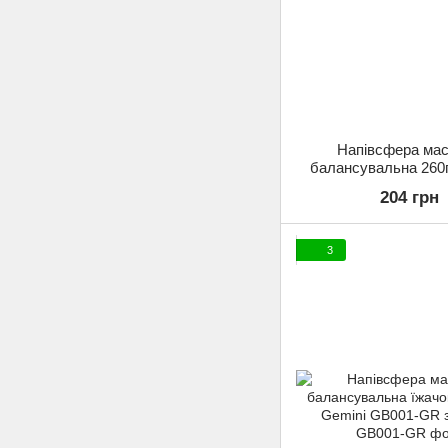
Напівсфера ма
балансувальна 260
Gemini GB002-PUR ф
204 грн
3