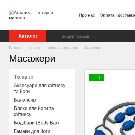
Перейти до основного контенту
Про нас
Оплата і доставк
Відгуки про магазин
Дог
Каталог
Головна
Каталог
Фітнес і тренування
Масажери
Масажери
Trx петлі
3
Аксесуари для фітнесу
та йоги
Балансир
Блоки для йоги та
фітнесу
Бодібари (Body Bar)
Гамаки для йоги