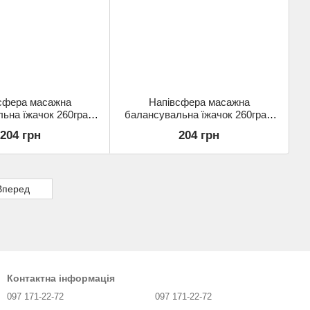
сфера масажна
Напівсфера масажна
ьна їжачок 260грам
балансувальна їжачок 260грам
001-PUR фіолетовий
Gemini GB001-OR помаранчевий
204 грн
204 грн
Вперед
Контактна інформація
097 171-22-72
097 171-22-72