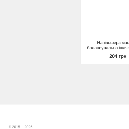
Напівсфера ма
балансувальна їжачо
Gemini GB001-GR 
204 грн
© 2015— 2026