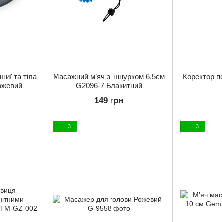
шиї та тіла
Масажний м’яч зі шнурком 6,5см
Коректор п
ожевий
G2096-7 Блакитний
149 грн
3
3