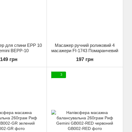
ер для спини EPP 10
Масажер ручний роликовий 4
emini BEPP-10
масажери FI-1743 Помаранчевий
149 грн
197 грн
3