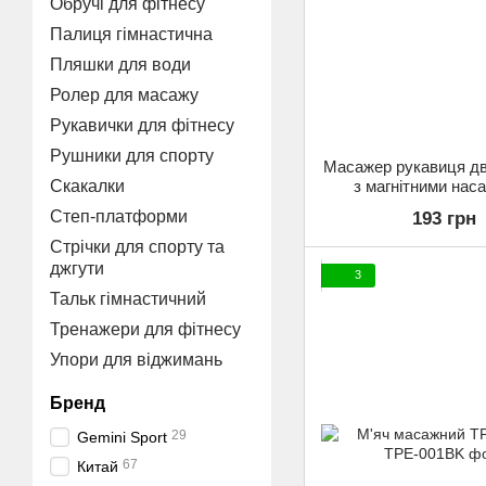
Обручі для фітнесу
Палиця гімнастична
Пляшки для води
Ролер для масажу
Рукавички для фітнесу
Рушники для спорту
Масажер рукавиця д
з магнітними нас
Скакалки
Бірюзовий
Степ-платформи
193 грн
Стрічки для спорту та
джгути
3
Тальк гімнастичний
Тренажери для фітнесу
Упори для віджимань
Бренд
29
Gemini Sport
67
Китай