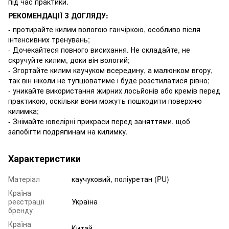
під час практики.
РЕКОМЕНДАЦІЇ З ДОГЛЯДУ:
- протирайте килим вологою ганчіркою, особливо після
інтенсивних тренувань;
- Дочекайтеся повного висихання. Не складайте, не
скручуйте килим, доки він вологий;
- Згортайте килим каучуком всередину, а малюнком вгору,
так він ніколи не тупцюватиме і буде розстилатися рівно;
- уникайте використання жирних лосьйонів або кремів перед
практикою, оскільки вони можуть пошкодити поверхню
килимка;
- Знімайте ювелірні прикраси перед заняттями, щоб
запобігти подряпинам на килимку.
Характеристики
Матеріал
каучуковий, поліуретан (PU)
Країна
реєстрації
Україна
бренду
Країна
Китай