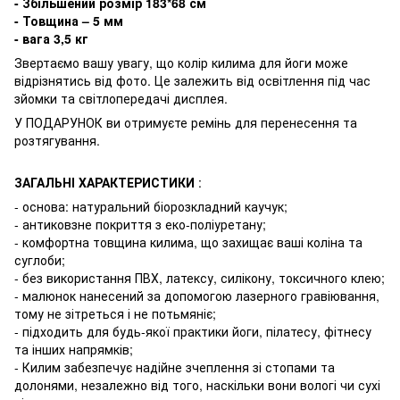
- Збільшений розмір 183*68 см
- Товщина – 5 мм
- вага 3,5 кг
Звертаємо вашу увагу, що колір килима для йоги може
відрізнятись від фото. Це залежить від освітлення під час
зйомки та світлопередачі дисплея.
У ПОДАРУНОК ви отримуєте ремінь для перенесення та
розтягування.
ЗАГАЛЬНІ ХАРАКТЕРИСТИКИ
:
- основа: натуральний біорозкладний каучук;
- антиковзне покриття з еко-поліуретану;
- комфортна товщина килима, що захищає ваші коліна та
суглоби;
- без використання ПВХ, латексу, силікону, токсичного клею;
- малюнок нанесений за допомогою лазерного гравіювання,
тому не зітреться і не потьмяніє;
- підходить для будь-якої практики йоги, пілатесу, фітнесу
та інших напрямків;
- Килим забезпечує надійне зчеплення зі стопами та
долонями, незалежно від того, наскільки вони вологі чи сухі