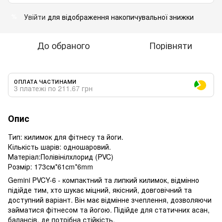
Увійти
для відображення накопичувальної знижки
%
До обраного
Порівняти
ОПЛАТА ЧАСТИНАМИ
3 платежі по 211.67 грн
Опис
Тип: килимок для фітнесу та йоги.
Кількість шарів: одношаровий.
Матеріал:Полівінілхлорид (PVC)
Розмір: 173см*61cm*6mm
Gemini PVCY-6 - компактний та липкий килимок, відмінно
підійде тим, хто шукає міцний, якісний, довговічний та
доступний варіант. Він має відмінне зчеплення, дозволяючи
займатися фітнесом та йогою. Підійде для статичних асан,
балансів, де потрібна стійкість.