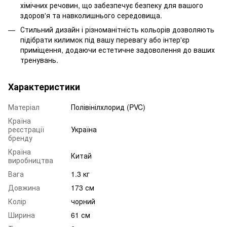
хімічних речовин, що забезпечує безпеку для вашого
здоров'я та навколишнього середовища.
Стильний дизайн і різноманітність кольорів дозволяють
підібрати килимок під вашу перевагу або інтер'єр
приміщення, додаючи естетичне задоволення до ваших
тренувань.
Характеристики
Матеріал
Полівінілхлорид (PVC)
Країна
реєстрації
Україна
бренду
Країна
Китай
виробництва
Вага
1.3 кг
Довжина
173 см
Колір
чорний
Ширина
61 см