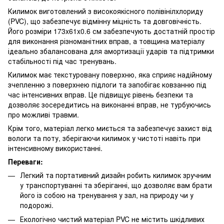
Килимок виготовлений з високоякісного полівінілхлориду
(PVC), що забезпечує відмінну міцність та довговічність.
Його розміри 173x61x0.6 см забезпечують достатній простір
для виконання різноманітних вправ, а товщина матеріалу
ідеально збалансована для амортизації ударів та підтримки
стабільності під час тренувань.
Килимок має текстуровану поверхню, яка сприяє надійному
зчепленню з поверхнею підлоги та запобігає ковзанню під
час інтенсивних вправ. Це підвищує рівень безпеки та
дозволяє зосередитись на виконанні вправ, не турбуючись
про можливі травми.
Крім того, матеріал легко миється та забезпечує захист від
вологи та поту, зберігаючи килимок у чистоті навіть при
інтенсивному використанні.
Переваги:
Легкий та портативний дизайн робить килимок зручним
у транспортуванні та зберіганні, що дозволяє вам брати
його із собою на тренування у зал, на природу чи у
подорожі.
Екологічно чистий матеріал PVC не містить шкідливих