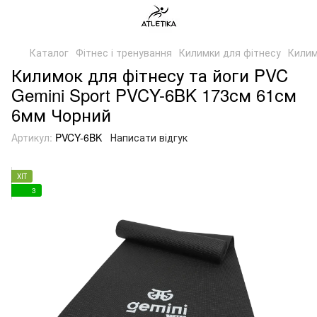
Каталог
Фітнес і тренування
Килимки для фітнесу
Килим
Килимок для фітнесу та йоги PVC
Gemini Sport PVCY-6BK 173см 61см
6мм Чорний
Артикул:
PVCY-6BK
Написати відгук
ХІТ
3