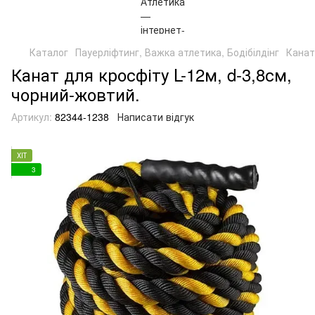
Каталог
Пауерліфтинг, Важка атлетика, Бодібілдінг
Канат
Канат для кросфіту L-12м, d-3,8см,
чорний-жовтий.
Артикул:
82344-1238
Написати відгук
ХІТ
3