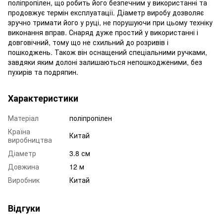
поліпропілен, що робить його безпечним у використанні та
продовжує термін експлуатації. Діаметр виробу дозволяє
зручно тримати його у руці, не порушуючи при цьому техніку
виконання вправ. Снаряд дуже простий у використанні і
довговічний, тому що не схильний до розривів і
пошкоджень. Також він оснащений спеціальними ручками,
завдяки яким долоні залишаються непошкодженими, без
пухирів та подряпин.
Характеристики
Матеріал
поліпропілен
Країна
Китай
виробництва
Діаметр
3.8 см
Довжина
12 м
Виробник
Китай
Відгуки