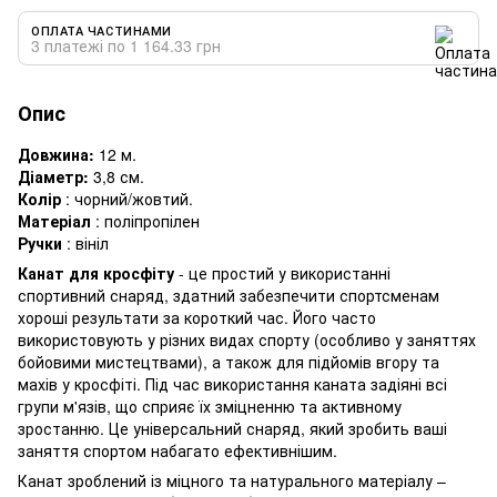
ОПЛАТА ЧАСТИНАМИ
3 платежі по 1 164.33 грн
Опис
Довжина:
12 м.
Діаметр:
3,8 см.
Колір
: чорний/жовтий.
Матеріал
: поліпропілен
Ручки
: вініл
Канат для кросфіту
- це простий у використанні
спортивний снаряд, здатний забезпечити спортсменам
хороші результати за короткий час. Його часто
використовують у різних видах спорту (особливо у заняттях
бойовими мистецтвами), а також для підйомів вгору та
махів у кросфіті. Під час використання каната задіяні всі
групи м'язів, що сприяє їх зміцненню та активному
зростанню. Це універсальний снаряд, який зробить ваші
заняття спортом набагато ефективнішим.
Канат зроблений із міцного та натурального матеріалу –