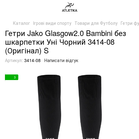
Каталог
Ігрові види спорту
Товари для Футболу
Гетри ф
Гетри Jako Glasgow2.0 Bambini без
шкарпетки Уні Чорний 3414-08
(Оригінал) S
Артикул:
3414-08
Написати відгук
3