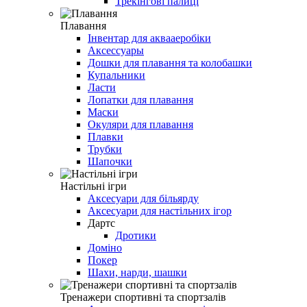
Трекінгові палиці
Плавання
Інвентар для аквааеробіки
Аксессуары
Дошки для плавання та колобашки
Купальники
Ласти
Лопатки для плавання
Маски
Окуляри для плавання
Плавки
Трубки
Шапочки
Настільні ігри
Аксесуари для більярду
Аксесуари для настільних ігор
Дартс
Дротики
Доміно
Покер
Шахи, нарди, шашки
Тренажери спортивні та спортзалів