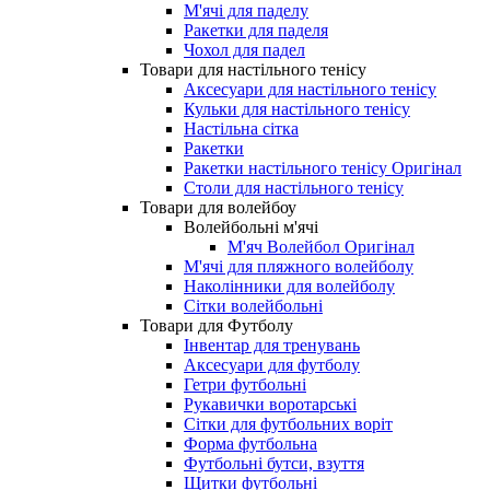
М'ячі для паделу
Ракетки для паделя
Чохол для падел
Товари для настільного тенісу
Аксесуари для настільного тенісу
Кульки для настільного тенісу
Настільна сітка
Ракетки
Ракетки настільного тенісу Оригінал
Столи для настільного тенісу
Товари для волейбоу
Волейбольні м'ячі
М'яч Волейбол Оригінал
М'ячі для пляжного волейболу
Наколінники для волейболу
Сітки волейбольні
Товари для Футболу
Інвентар для тренувань
Аксесуари для футболу
Гетри футбольні
Рукавички воротарські
Сітки для футбольних воріт
Форма футбольна
Футбольні бутси, взуття
Щитки футбольні