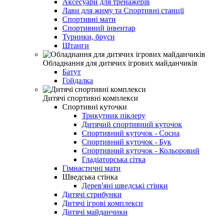
Аксесуари для тренажерів
Лави для жиму та Спортивні станції
Спортивні мати
Спортивний інвентар
Турники, бруси
Штанги
Обладнання для дитячих ігрових майданчиків
Батут
Гойдалка
Дитячі спортивні комплекси
Спортивні куточки
Трикутник піклеру
Дитячий спортивний куточок
Спортивний куточок - Сосна
Спортивний куточок - Бук
Спортивний куточок - Кольоровий
Гладіаторська сітка
Гімнастичні мати
Шведська стінка
Дерев'яні шведські стінки
Дитячі стрибунки
Дитячі ігрові комплекси
Дитячі майданчики