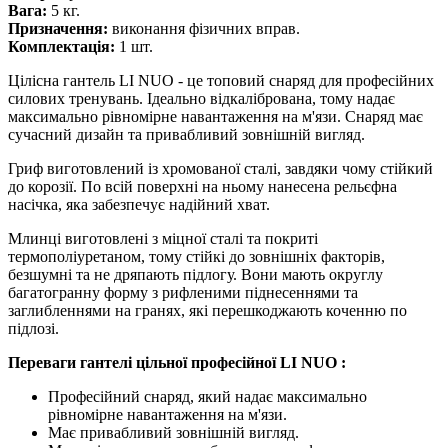
Вага:
5 кг.
Призначення:
виконання фізичних вправ.
Комплектація:
1 шт.
Цілісна гантель LI NUO - це топовий снаряд для професійних
силових тренувань. Ідеально відкалібрована, тому надає
максимально рівномірне навантаження на м'язи. Снаряд має
сучасний дизайн та привабливий зовнішній вигляд.
Гриф виготовлений із хромованої сталі, завдяки чому стійкий
до корозії. По всій поверхні на ньому нанесена рельєфна
насічка, яка забезпечує надійний хват.
Млинці виготовлені з міцної сталі та покриті
термополіуретаном, тому стійкі до зовнішніх факторів,
безшумні та не дряпають підлогу. Вони мають округлу
багатогранну форму з рифленими піднесеннями та
заглибленнями на гранях, які перешкоджають коченню по
підлозі.
Переваги гантелі цільної професійної LI NUO :
Професійний снаряд, який надає максимально
рівномірне навантаження на м'язи.
Має привабливий зовнішній вигляд.