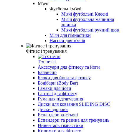
М'ячі
Футбольні м'ячі
М'ячі футбольні Клеєні
М'ячі футбольна машинна
зшивка
М'ячі футбольні ручний шов
М'яч для гімнастики
Насоси для м'ячів
Фітнес і тренування
Trx петлі
Аксесуари для фітнесу та йоги
Балансир
Блоки для йоги та фітнесу
Бодібари (Body Bar)
Гамаки для йоги
Гантелі для фітнесу
Гума для підтягування
Диски для ковзання SLIDING DISC
Диски здоров'я
Еспандери кистьові
Еспандери та резина для тренувань
Инвентарь гімнастики
Килимки для фітнесу