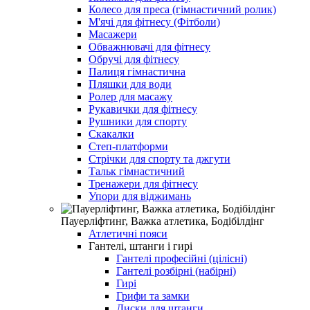
Колесо для преса (гімнастичний ролик)
М'ячі для фітнесу (Фітболи)
Масажери
Обважнювачі для фітнесу
Обручі для фітнесу
Палиця гімнастична
Пляшки для води
Ролер для масажу
Рукавички для фітнесу
Рушники для спорту
Скакалки
Степ-платформи
Стрічки для спорту та джгути
Тальк гімнастичний
Тренажери для фітнесу
Упори для віджимань
Пауерліфтинг, Важка атлетика, Бодібілдінг
Атлетичні пояси
Гантелі, штанги і гирі
Гантелі професійні (цілісні)
Гантелі розбірні (набірні)
Гирі
Грифи та замки
Диски для штанги