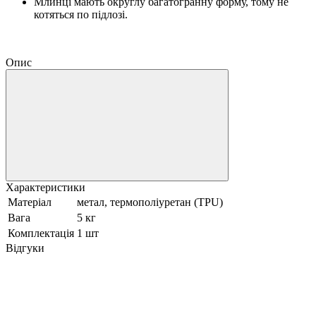
Млинці мають округлу багатогранну форму, тому не
котяться по підлозі.
Опис
Характеристики
Матеріал
метал, термополіуретан (TPU)
Вага
5 кг
Комплектація
1 шт
Відгуки