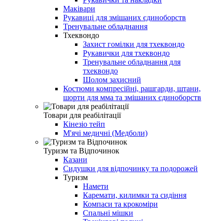
Маківари
Рукавиці для змішаних єдиноборств
Тренувальне обладнання
Тхеквондо
Захист гомілки для тхеквондо
Рукавички для тхеквондо
Тренувальне обладнання для
тхеквондо
Шолом захисний
Костюми компресійні, рашгарди, штани,
шорти для мма та змішаних єдиноборств
Товари для реабілітації
Кінезіо тейп
М'ячі медичні (Медболи)
Туризм та Відпочинок
Казани
Сидушки для відпочинку та подорожей
Туризм
Намети
Каремати, килимки та сидіння
Компаси та крокоміри
Спальні мішки