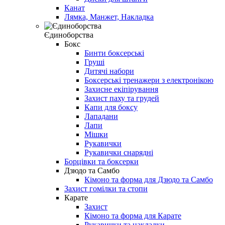
Канат
Лямка, Манжет, Накладка
Єдиноборства
Бокс
Бинти боксерські
Груші
Дитячі набори
Боксерські тренажери з електронікою
Захисне екіпірування
Захист паху та грудей
Капи для боксу
Лападани
Лапи
Мішки
Рукавички
Рукавички снарядні
Борцівки та боксерки
Дзюдо та Самбо
Кімоно та форма для Дзюдо та Самбо
Захист гомілки та стопи
Карате
Захист
Кімоно та форма для Карате
Рукавички та накладки