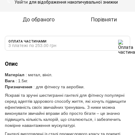
Увійти
для відображення накопичувальної знижки
%
До обраного
Порівняти
ОПЛАТА ЧАСТИНАМИ
3 платежі по 253.00 грн
Опис
Матеріал
: метал, вініл.
Вага
: 1.5кг.
Призначення
: для фітнесу та аеробіки.
Яскраві та зручні шестигранні гантелі для фітнесу популярні
серед адептів здорового способу життя, які хочуть підвищити
ефективність своїх звичайних тренувань. З ними можна
виконувати звичайні вправи або просто бігати – це значно
підвищить кількість калорій, що спалюються, і забезпечить
помірне навантаження мускулатурі.
Гантелі виготовлені із сталі промислового класу та покриті