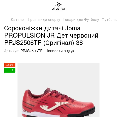
Каталог
Ігрові види спорту
Товари для Футболу
Футбольн
Сороконіжки дитячі Joma
PROPULSION JR Дет червоний
PRJS2506TF (Оригінал) 38
Артикул:
PRJS2506TF
Написати відгук
−15%
3