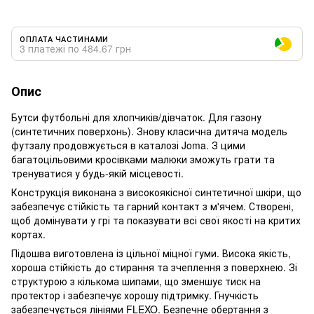
ОПЛАТА ЧАСТИНАМИ
3 платежі по 484.67 грн
Опис
Бутси футбольні для хлопчиків/дівчаток. Для газону
(синтетичних поверхонь). Знову класична дитяча модель
футзалу продовжується в каталозі Joma. З цими
багатоцільовими кросівками малюки зможуть грати та
тренуватися у будь-якій місцевості.
Конструкція виконана з високоякісної синтетичної шкіри, що
забезпечує стійкість та гарний контакт з м'ячем. Створені,
щоб домінувати у грі та показувати всі свої якості на критих
кортах.
Підошва виготовлена ​​із цільної міцної гуми. Висока якість,
хороша стійкість до стирання та зчеплення з поверхнею. Зі
структурою з кількома шипами, що зменшує тиск на
протектор і забезпечує хорошу підтримку. Гнучкість
забезпечується лініями FLEXO. Безпечне обертання з