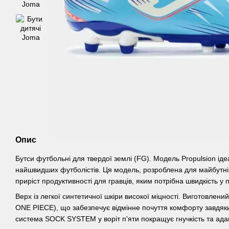
Опис
Бутси футбольні для твердої землі (FG). Модель Propulsion ід
найшвидших футболістів. Ця модель, розроблена для майбутніх
приріст продуктивності для гравців, яким потрібна швидкість у п
Верх із легкої синтетичної шкіри високої міцності. Виготовлений
ONE PIECE), що забезпечує відмінне почуття комфорту завдяки
система SOCK SYSTEM у воріт п'яти покращує гнучкість та ада