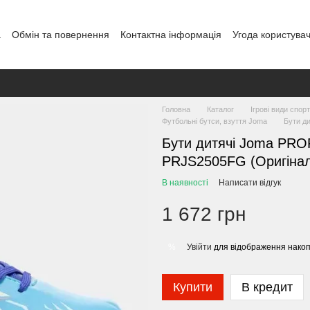
а
Обмін та повернення
Контактна інформація
Угода користува
овір публічної оферти
Блог
Головна
Каталог
Ігрові види спор
Футбольні бутси, взуття Joma
Бути д
Бути дитячі Joma PRO
PRJS2505FG (Оригінал
В наявності
Написати відгук
1 672 грн
Увійти
для відображення накоп
%
Купити
В кредит