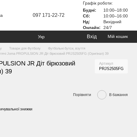
Графік роботи:
Будні:
10:00–18:00
097 171-22-72
ча
Сб:
10:00–16:00
Нд:
Вихідний
Онлайн:
24/7
Вхід
Мій кошик
Укр
ту
Товари для Футболу
Футбольні бутси, взуття
итячі Joma PROPULSION JR Діт бірюзовий PRJS2505FG (Оригінал) 39
PULSION JR Діт бірюзовий
Артикул
PRJS2505FG
) 39
Порівняти
В бажання
ичувальної знижки