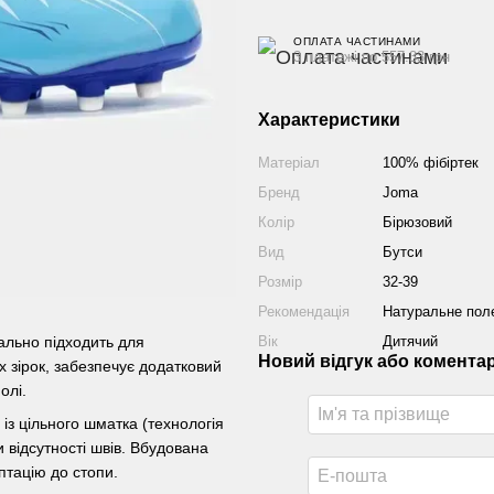
ОПЛАТА ЧАСТИНАМИ
3 платежі по 557.33 грн
Характеристики
Матеріал
100% фібіртек
Бренд
Joma
Колір
Бірюзовий
Вид
Бутси
Розмір
32-39
Рекомендація
Натуральне пол
еально підходить для
Вік
Дитячий
Новий відгук або комента
 зірок, забезпечує додатковий
олі.
 із цільного шматка (технологія
 відсутності швів. Вбудована
птацію до стопи.