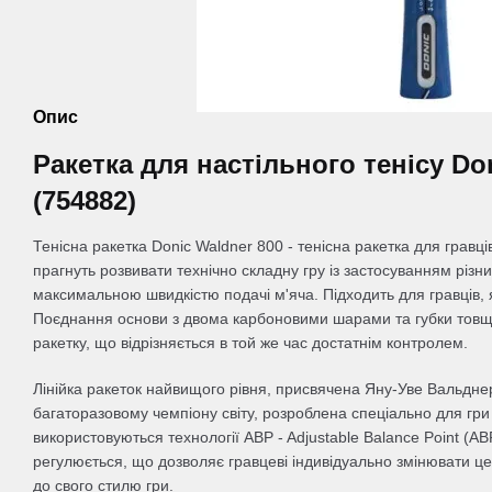
Опис
Ракетка для настільного тенісу Do
(754882)
Тенісна ракетка Donic Waldner 800 - тенісна ракетка для гравці
прагнуть розвивати технічно складну гру із застосуванням різни
максимальною швидкістю подачі м'яча. Підходить для гравців, я
Поєднання основи з двома карбоновими шарами та губки тов
ракетку, що відрізняється в той же час достатнім контролем.
Лінійка ракеток найвищого рівня, присвячена Яну-Уве Вальдне
багаторазовому чемпіону світу, розроблена спеціально для гри 
використовуються технології ABP - Adjustable Balance Point (AB
регулюється, що дозволяє гравцеві індивідуально змінювати це
до свого стилю гри.