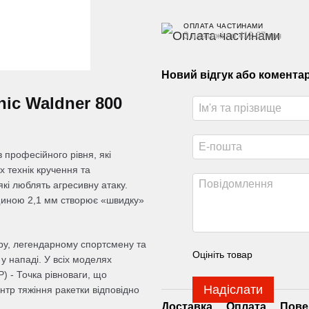
ОПЛАТА ЧАСТИНАМИ
3 платежі по 412.67 грн
Новий відгук або комента
nic Waldner 800
в професійного рівня, які
х технік кручення та
кі люблять агресивну атаку.
щиною 2,1 мм створює «швидку»
ру, легендарному спортсмену та
Оцініть товар
у нападі. У всіх моделях
P) - Точка рівноваги, що
Надіслати
нтр тяжіння ракетки відповідно
Доставка
Оплата
Пове