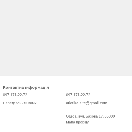
Контактна інформація
097 171-22-72
097 171-22-72
atletika.site@gmail.com
Передзвонити вам?
Одеса, вул. Базова 17, 65000
Мапа проїзду