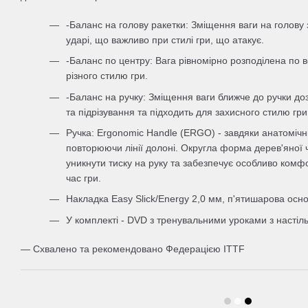
-Баланс на голову ракетки: Зміщення ваги на голову
ударі, що важливо при стилі гри, що атакує.
-Баланс по центру: Вага рівномірно розподілена по в
різного стилю гри.
-Баланс на ручку: Зміщення ваги ближче до ручки до
та підрізування та підходить для захисного стилю гри
Ручка: Ergonomic Handle (ERGO) - завдяки анатомічні
повторюючи лінії долоні. Округла форма дерев'яної
уникнути тиску на руку та забезпечує особливо комф
час гри.
Накладка Easy Slick/Energy 2,0 мм, п'ятишарова осно
У комплекті - DVD з тренувальними уроками з настіль
— Схвалено та рекомендовано Федерацією ITTF