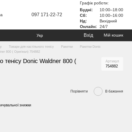
Графік роботи:
Будні:
10:00–18:00
097 171-22-72
ча
Сб:
10:00–16:00
Нд:
Вихідний
Онлайн:
24/7
Вхід
Мій кошик
Укр
ту
Товари для настільного тенісу
Ракетки
Ракетки Donic
dner 800 ( Оригінал) 754882
о тенісу Donic Waldner 800 (
Артикул
754882
Порівняти
В бажання
ичувальної знижки