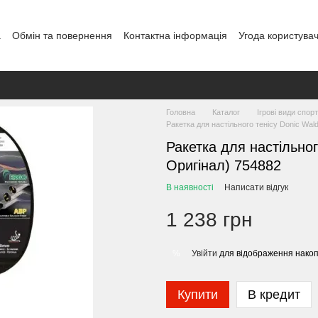
а
Обмін та повернення
Контактна інформація
Угода користува
овір публічної оферти
Блог
Головна
Каталог
Ігрові види спор
Ракетка для настільного тенісу Donic Wal
Ракетка для настільног
Оригінал) 754882
В наявності
Написати відгук
1 238 грн
Увійти
для відображення накоп
%
Купити
В кредит