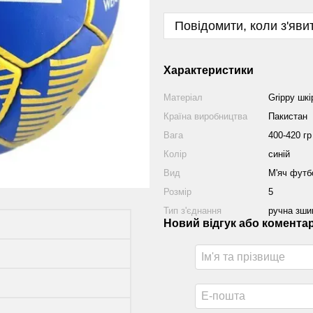
Повідомити, коли з'яви
Характеристики
Матеріал
Grippy шкі
Країна виробництва
Пакистан
Вага
400-420 гр
Колір
синій
Вид
М'яч футб
Розмір
5
Тип з'єднання
ручна зши
Новий відгук або комента