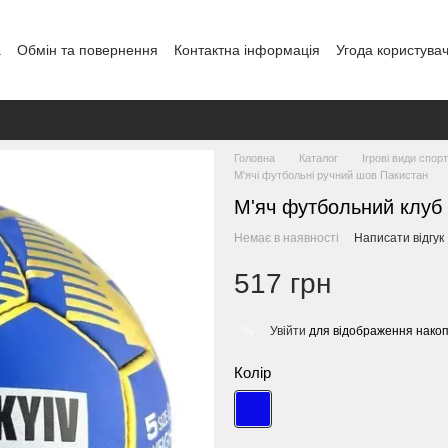
а
Обмін та повернення
Контактна інформація
Угода користува
овір публічної оферти
Блог
Головна
Каталог
Ігрові види спор
М'ячі футбольні ручний шов Пакистан
М'яч футбольний клуб 
Немає в наявності
Написати відгук
517 грн
Увійти
для відображення накоп
%
Колір