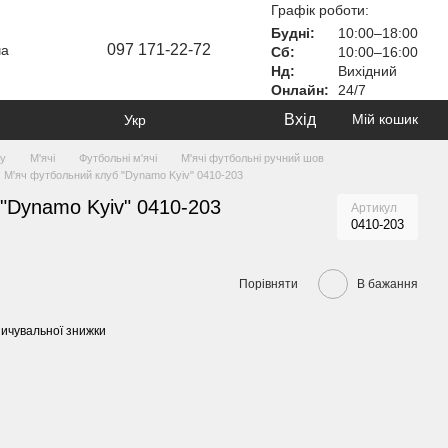
Графік роботи:
Будні:
10:00–18:00
097 171-22-72
ча
Сб:
10:00–16:00
Нд:
Вихідний
Онлайн:
24/7
Вхід
Мій кошик
Укр
ту
М'ячі
Футбольні м'ячі
М'ячі футбольні ручний шов
М'яч футбольний клуб "Dynamo Kyiv" 0410-203
"Dynamo Kyiv" 0410-203
Артикул
0410-203
Порівняти
В бажання
ичувальної знижки