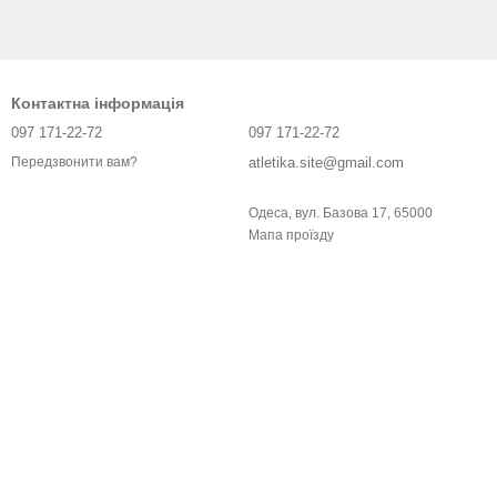
Контактна інформація
097 171-22-72
097 171-22-72
atletika.site@gmail.com
Передзвонити вам?
Одеса, вул. Базова 17, 65000
Мапа проїзду