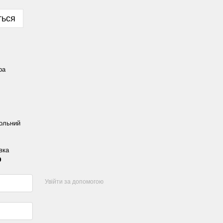
ться
ра
ольний
вка
р
Увійти за допомогою