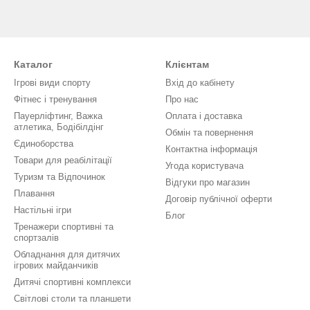
Каталог
Клієнтам
Ігрові види спорту
Вхід до кабінету
Фітнес і тренування
Про нас
Пауерліфтинг, Важка
Оплата і доставка
атлетика, Бодібілдінг
Обмін та повернення
Єдиноборства
Контактна інформація
Товари для реабілітації
Угода користувача
Туризм та Відпочинок
Відгуки про магазин
Плавання
Договір публічної оферти
Настільні ігри
Блог
Тренажери спортивні та
спортзалів
Обладнання для дитячих
ігрових майданчиків
Дитячі спортивні комплекси
Світлові столи та планшети