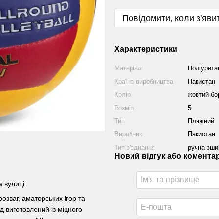
Повідомити, коли з'яви
Характеристики
Матеріал
Поліурета
Країна виробництва
Пакистан
Колір
жовтий-бо
Розмір
5
Тип
Пляжний
Виробник
Пакистан
Тип з'єднання
ручна зши
Новий відгук або комента
 вулиці.
зваг, аматорських ігор та
д виготовлений із міцного