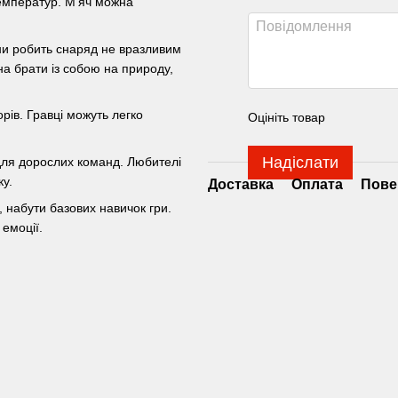
температур. М'яч можна
ни робить снаряд не вразливим
на брати із собою на природу,
рів. Гравці можуть легко
Оцініть товар
Надіслати
для дорослих команд. Любителі
ку.
Доставка
Оплата
Пове
 набути базових навичок гри.
 емоції.