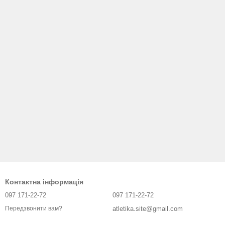
Контактна інформація
097 171-22-72
097 171-22-72
atletika.site@gmail.com
Передзвонити вам?