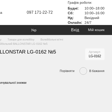
Графік роботи:
Будні:
10:00–18:00
097 171-22-72
ча
Сб:
10:00–16:00
Нд:
Вихідний
Онлайн:
24/7
Вхід
Мій кошик
Укр
ту
Товари для волейбоу
Волейбольні м'ячі
лейбольний BALLONSTAR LG-0162 №5
ALLONSTAR LG-0162 №5
Артикул
LG-0162
Порівняти
В бажання
ичувальної знижки