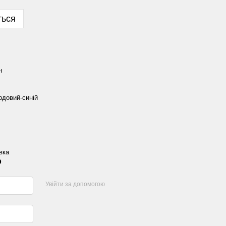
ться
н
рдовий-синій
вка
р
Увійти за допомогою