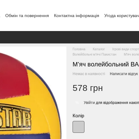
а
Обмін та повернення
Контактна інформація
Угода користува
овір публічної оферти
Блог
Головна
Каталог
Ігрові види спор
Волейбольні м'ячі Пакистан
М'яч во
М'яч волейбольний B
Немає в наявності
Написати відгук
578 грн
Увійти
для відображення накоп
%
Колір