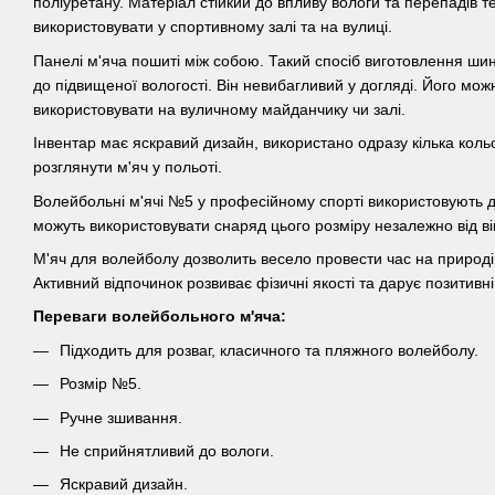
поліуретану. Матеріал стійкий до впливу вологи та перепадів 
використовувати у спортивному залі та на вулиці.
Панелі м'яча пошиті між собою. Такий спосіб виготовлення ши
до підвищеної вологості. Він невибагливий у догляді. Його мож
використовувати на вуличному майданчику чи залі.
Інвентар має яскравий дизайн, використано одразу кілька кольо
розглянути м'яч у польоті.
Волейбольні м'ячі №5 у професійному спорті використовують 
можуть використовувати снаряд цього розміру незалежно від ві
М'яч для волейболу дозволить весело провести час на природі,
Активний відпочинок розвиває фізичні якості та дарує позитивні
Переваги волейбольного м'яча:
Підходить для розваг, класичного та пляжного волейболу.
Розмір №5.
Ручне зшивання.
Не сприйнятливий до вологи.
Яскравий дизайн.