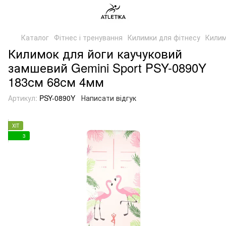
Каталог
Фітнес і тренування
Килимки для фітнесу
Килим
Килимок для йоги каучуковий
замшевий Gemini Sport PSY-0890Y
183см 68см 4мм
Артикул:
PSY-0890Y
Написати відгук
ХІТ
3