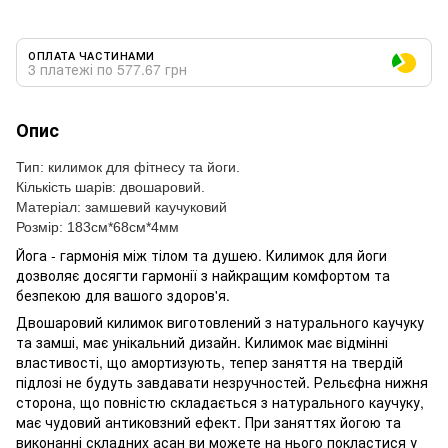
ОПЛАТА ЧАСТИНАМИ
3 платежі по 577.67 грн
Опис
Тип: килимок для фітнесу та йоги.
Кількість шарів: двошаровий.
Матеріал: замшевий каучуковий
Розмір: 183см*68см*4мм
Йога - гармонія між тілом та душею. Килимок для йоги
дозволяє досягти гармонії з найкращим комфортом та
безпекою для вашого здоров'я.
Двошаровий килимок виготовлений з натурального каучуку
та замші, має унікальний дизайн. Килимок має відмінні
властивості, що амортизують, тепер заняття на твердій
підлозі не будуть завдавати незручностей. Рельєфна нижня
сторона, що повністю складається з натурального каучуку,
має чудовий антиковзний ефект. При заняттях йогою та
виконанні складних асан ви можете на нього покластися у