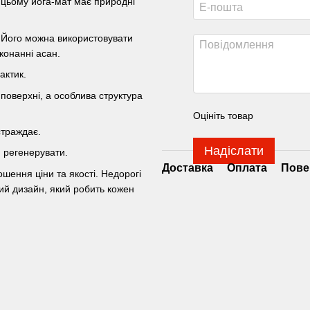
и цьому йога-мат має природні
. Його можна використовувати
конанні асан.
актик.
 поверхні, а особлива структура
Оцініть товар
страждає.
Надіслати
ю регенерувати.
Доставка
Оплата
Пове
ошення ціни та якості. Недорогі
ний дизайн, який робить кожен