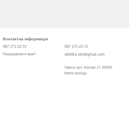
Контактна інформація
097 171-22-72
097 171-22-72
atletika.site@gmail.com
Передзвонити вам?
Одеса, вул. Базова 17, 65000
Мапа проїзду