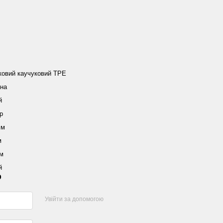
ковий каучуковий TPE
їна
й
р
см
м
см
й
р
Увійти за допомогою