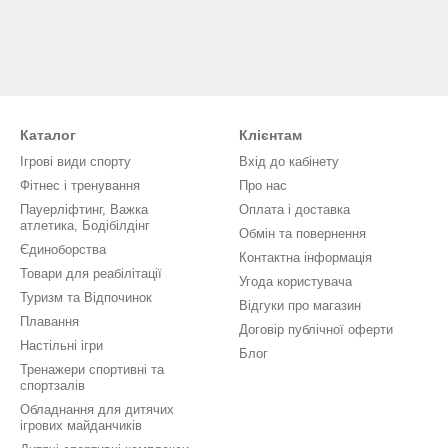
Каталог
Клієнтам
Ігрові види спорту
Вхід до кабінету
Фітнес і тренування
Про нас
Пауерліфтинг, Важка
Оплата і доставка
атлетика, Бодібілдінг
Обмін та повернення
Єдиноборства
Контактна інформація
Товари для реабілітації
Угода користувача
Туризм та Відпочинок
Відгуки про магазин
Плавання
Договір публічної оферти
Настільні ігри
Блог
Тренажери спортивні та
спортзалів
Обладнання для дитячих
ігрових майданчиків