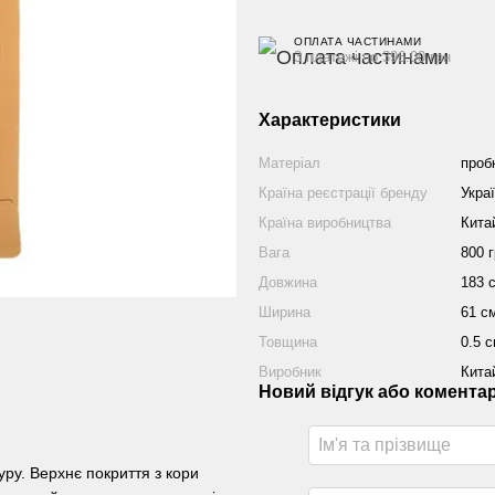
ОПЛАТА ЧАСТИНАМИ
3 платежі по 396.00 грн
Характеристики
Матеріал
проб
Країна реєстрації бренду
Укра
Країна виробництва
Кита
Вага
800 г
Довжина
183 
Ширина
61 с
Товщина
0.5 
Виробник
Кита
Новий відгук або комента
ру. Верхнє покриття з кори