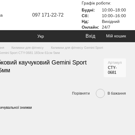
Графік роботи:
Будні:
10:00–18:00
097 171-22-72
ча
Сб:
10:00–16:00
Нд:
Вихідний
Онлайн:
24/7
Вхід
Мій кошик
Укр
ння
Килимки для фітнесу
Килимки для фітнесу Gemini Sport
Gemini Sport CTY-0681 183см 61см 5мм
ковий каучуковий Gemini Sport
Артикул
CTY-
 5мм
0681
Порівняти
В бажання
ичувальної знижки