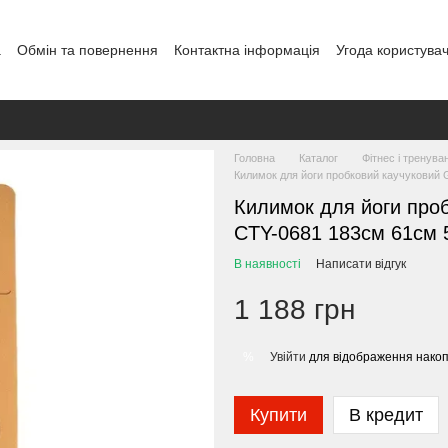
а
Обмін та повернення
Контактна інформація
Угода користува
овір публічної оферти
Блог
Головна
Каталог
Фітнес і тренува
Килимок для йоги пробковий каучуковий 
Килимок для йоги проб
CTY-0681 183см 61см
В наявності
Написати відгук
1 188 грн
Увійти
для відображення накоп
%
Купити
В кредит