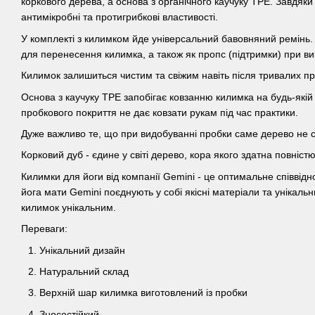
коркового дерева, а основа з органічного каучуку TPE. Завдяк
антимікробні та протигрибкові властивості.
У комплекті з килимком йде універсальний бавовняний ремінь
для перенесення килимка, а також як пропс (підтримки) при ви
Килимок залишиться чистим та свіжим навіть після тривалих пр
Основа з каучуку TPE запобігає ковзанню килимка на будь-якій
пробкового покриття не дає ковзати рукам під час практики.
Дуже важливо те, що при видобуванні пробки саме дерево не 
Корковий дуб - єдине у світі дерево, кора якого здатна повніст
Килимки для йоги від компанії Gemini - це оптимальне співвідн
йога мати Gemini поєднують у собі якісні матеріали та унікаль
килимок унікальним.
Переваги:
Унікальний дизайн
Натуральний склад
Верхній шар килимка виготовлений із пробки
Зносостійкий