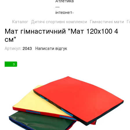
Каталог
Дитячі спортивні комплекси
Гімнастичні мати
Г
Мат гімнастичний "Мат 120х100 4
см"
Артикул:
2043
Написати відгук
3