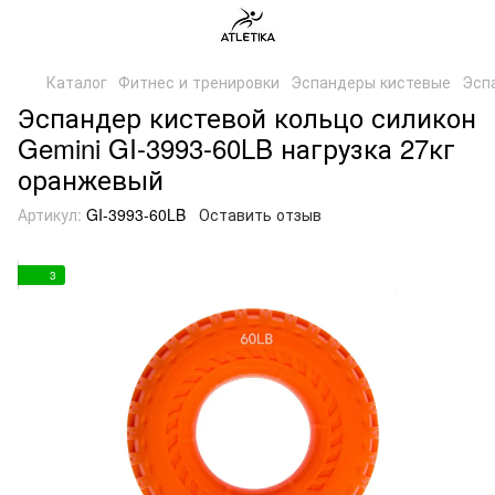
Каталог
Фитнес и тренировки
Эспандеры кистевые
Эспа
Эспандер кистевой кольцо силикон
Gemini GI-3993-60LB нагрузка 27кг
оранжевый
Артикул:
GI-3993-60LB
Оставить отзыв
3