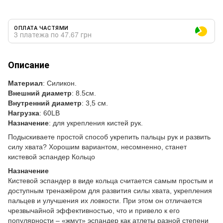
ОПЛАТА ЧАСТЯМИ
3 платежа по 47.67 грн
Описание
Материал
: Силикон.
Внешний диаметр
: 8.5см.
Внутренний диаметр
: 3,5 см.
Нагрузк
а
: 60LB
Назначение
: для укрепления кистей рук.
Подыскиваете простой способ укрепить пальцы рук и развить
силу хвата? Хорошим вариантом, несомненно, станет
кистевой эспандер Кольцо
Назначение
Кистевой эспандер в виде кольца считается самым простым и
доступным тренажёром для развития силы хвата, укрепления
пальцев и улучшения их ловкости. При этом он отличается
чрезвычайной эффективностью, что и привело к его
популярности – «жмут» эспандер как атлеты разной степени