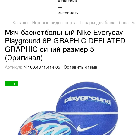
Каталог
Игровые виды спорта
Товары для баскетбола
Б
Мяч баскетбольный Nike Everyday
Playground 8P GRAPHIC DEFLATED
GRAPHIC синий размер 5
(Оригинал)
Артикул:
N.100.4371.414.05
Оставить отзыв
3