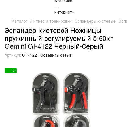
Каталог
Фитнес и тренировки
Эспандеры кистевые
Эсп
Эспандер кистевой Ножницы
пружинный регулируемый 5-60кг
Gemini GI-4122 Черный-Серый
Артикул:
GI-4122
Оставить отзыв
3