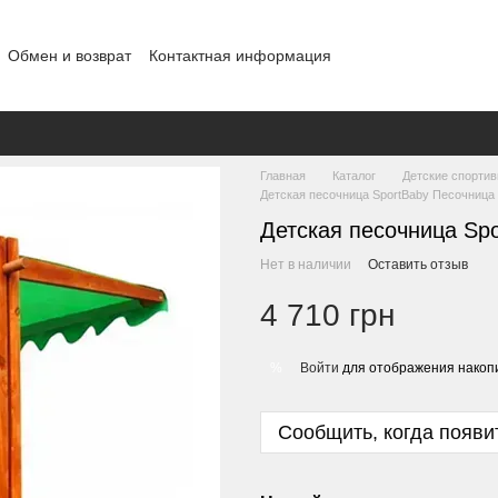
Обмен и возврат
Контактная информация
шение
Отзывы о магазине
Договор публичной оферты
Блог
Главная
Каталог
Детские спорти
Детская песочница SportBaby Песочница 
Детская песочница Spo
Нет в наличии
Оставить отзыв
4 710 грн
Войти
для отображения накопи
%
Сообщить, когда появи