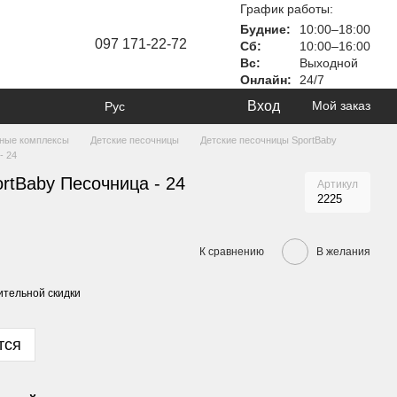
График работы:
Будние:
10:00–18:00
097 171-22-72
Сб:
10:00–16:00
Вс:
Выходной
Онлайн:
24/7
Вход
Мой заказ
Рус
вные комплексы
Детские песочницы
Детские песочницы SportBaby
- 24
rtBaby Песочница - 24
Артикул
2225
К сравнению
В желания
тельной скидки
тся