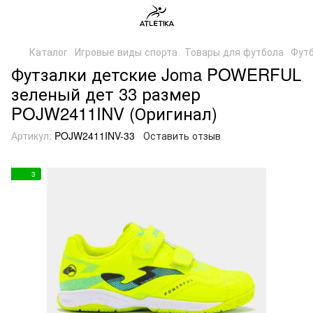
Каталог
Игровые виды спорта
Товары для футбола
Футб
Футзалки детские Joma POWERFUL
зеленый дет 33 размер
POJW2411INV (Оригинал)
Артикул:
POJW2411INV-33
Оставить отзыв
3