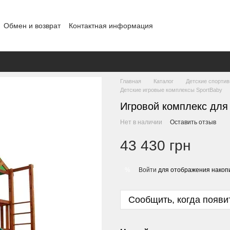
Обмен и возврат
Контактная информация
шение
Отзывы о магазине
Договор публичной оферты
Блог
Главная
Каталог
Детские спорти
Детские игровые комплексы SportBaby
Игровой комплекс для 
Нет в наличии
Оставить отзыв
43 430 грн
Войти
для отображения накопи
%
Сообщить, когда появи