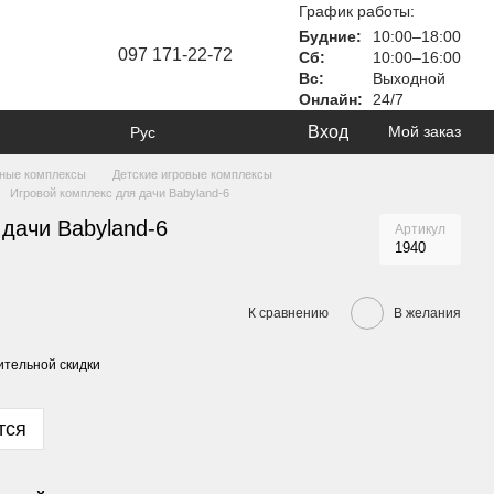
График работы:
Будние:
10:00–18:00
097 171-22-72
Сб:
10:00–16:00
Вс:
Выходной
Онлайн:
24/7
Вход
Мой заказ
Рус
вные комплексы
Детские игровые комплексы
Игровой комплекс для дачи Babyland-6
дачи Babyland-6
Артикул
1940
К сравнению
В желания
тельной скидки
тся