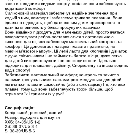
заняттях водними видами спорту, оскільки вони забезпечують
додатковий комфорт
Силіконовий матеріал забезпечує надійне зчеплення при
ходьбі з ним, комфорт і забезпечує тривале плавання. Вони
ідеально підходять, щоб дати вашим дітям прискорення та
дати їм впевненість у більш просунутих навичках.
Вони відмінно підходять для маленьких дітей, просто вчаться
використовувати ребра-поставляються з ортопедичною
кишенею для ніг, яка забезпечує максимальний контроль та
комфорт. Це допомагає плавцям плавати правильно, не
маючи м'язової напруги. Ці легкі ласти для хлопчиків і дівчаток
є дуже світильником і не займають багато місця, дуже легко
для дітей використовувати і не пошкодити ноги. Ідеально
підходить для плавання, дайвінгу, Сноркелінгу та інших водних
видів спорту!
Забезпечити максимальний комфорт, контроль та захист з
нашими тренувальними ластами-рекомендується для дітей,
які вчаться плавати самостійно (або з флотацією) І ті, хто вже
плаває, тому що вони забезпечують трохи більше, щоб
отримати їх і тримати їх у русі!
Специфікація:
Колір: синій, рожевий, жовтий
Розмір: підходить для взуття
XXS: 34-35/US 1-2
XS: 36-37/US 3-4
S: 38-39/US 5-6