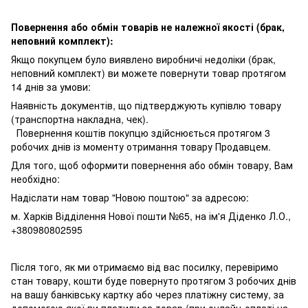
Повернення або обмін товарів не належної якості (брак,
неповний комплект):
Якщо покупцем було виявлено виробничі недоліки (брак,
неповний комплект) ви можете повернути товар протягом
14 днів за умови:
Наявність документів, що підтверджують купівлю товару
(транспортна накладна, чек).
Повернення коштів покупцю здійснюється протягом 3
робочих днів із моменту отримання товару Продавцем.
Для того, щоб оформити повернення або обмін товару, Вам
необхідно:
Надіслати нам товар "Новою поштою" за адресою:
м. Харків Відділення Нової пошти №65, на ім'я Діденко Л.О.,
+380980802595
Після того, як ми отримаємо від вас посилку, перевіримо
стан товару, кошти буде повернуто протягом 3 робочих днів
на вашу банківську картку або через платіжну систему, за
допомогою якої ви платили за товар (при онлайн-оплаті на