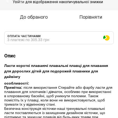
Увійти
для відображення накопичувальної знижки
%
До обраного
Порівняти
ОПЛАТА ЧАСТИНАМИ
3 платежі по 305.33 грн
Опис
Ласти короткі плаваючі плавальні плавці для плавання
для дорослих дітей для подорожей плавники для
дайвінгу
особливості:
Примітка:
після використання Стирайте або фарбу ласти для
плавання для хлопчиків і дівчаток, особливо при використанні
в хлорованому басейні, щоб уникнути поломки. Також
помістіть їх у плавці, коли вони не використовуються, щоб
тримати їх у відмінному стані.
Безпечна конструкція кісточки-наші тренувальні плавальні
ласти поставляються із захищеним дизайном кісточки, що
підтримує та захищає плавців від будь-яких травм при